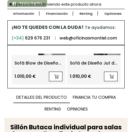
Envío Gratis
1 personas están viendo este producto ahora
Información
Financiación
Renting
Opiniones
¡NO TE QUEDES CON LA DUDA!
Te ayudamos:
(+34)
629 676 231
|
web@oficinasmontiel.com
Sofá Blow de Diseño
Sofá de Diseño Jut de
Sof
de Vondom
Vondom
de
1.010,00 €
1.010,00 €
1.1
DETALLES DEL PRODUCTO
FINANCIA TU COMPRA
RENTING
OPINIONES
Sillón Butaca individual para salas