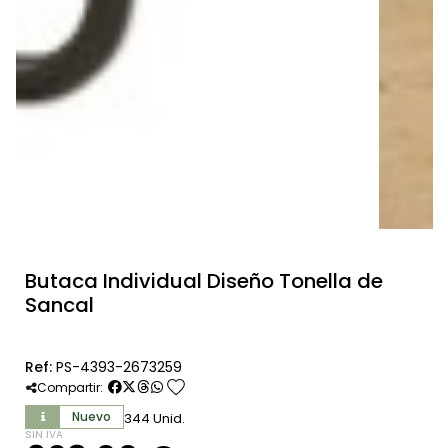
Butaca Individual Diseño Tonella de
Sancal
Ref:
PS-4393-2673259
favorite
Compartir:
Nuevo
344 Unid.
SIN IVA