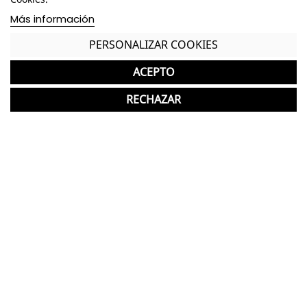
Estructura metálica de acabado epoxi bronce o
Más información
lacado extra mate
PERSONALIZAR COOKIES
Estructura del respaldo de varilla de acero y
madera de haya
ACEPTO
Exterior acolchado y tapizado en tela en distintos
RECHAZAR
acabados a elegir
Interior sin acolchar y tapizado en tela en
distintos acabados a elegir
*Si deseas otros acabados para la estructura u
otros tapizados, ponte en contacto con nosotros
en el 968 64 43 93.
*Los acabados pueden sufrir una ligera variación
en color/tono respecto a los originales.
GASTOS DE ENVÍO GRATUITOS A LA PENÍNSULA
Butaca Individual Nueva ideal para Salas de
Espera