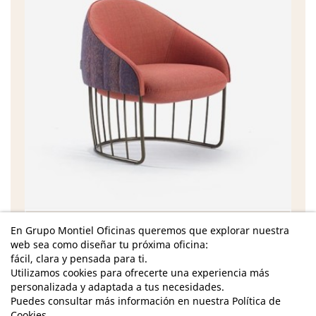
Características
En Grupo Montiel Oficinas queremos que explorar nuestra
web sea como diseñar tu próxima oficina:
Dimensiones Totales Butaca Mini - Alto: 71 cm. /
fácil, clara y pensada para ti.
Ancho: 61 cm. / Fondo: 62 cm. /
Utilizamos cookies para ofrecerte una experiencia más
personalizada y adaptada a tus necesidades.
Dimensiones Totales Butaca Maxi - Alto: 81 cm. /
Puedes consultar más información en nuestra Política de
Ancho: 71 cm. / Fondo: 71 cm. /
Cookies.