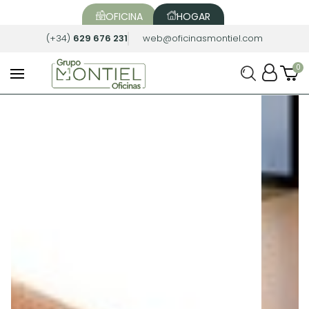
OFICINA
HOGAR
(+34)
629 676 231
web@oficinasmontiel.com