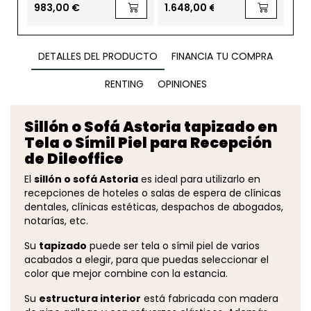
983,00 €
1.648,00 €
1.8
DETALLES DEL PRODUCTO
FINANCIA TU COMPRA
RENTING
OPINIONES
Sillón o Sofá Astoria tapizado en
Tela o Símil Piel para Recepción
de Dileoffice
El
sillón o sofá Astoria
es ideal para utilizarlo en
recepciones de hoteles o salas de espera de clínicas
dentales, clínicas estéticas, despachos de abogados,
notarías, etc.
Su
tapizado
puede ser tela o símil piel de varios
acabados a elegir, para que puedas seleccionar el
color que mejor combine con la estancia.
Su
estructura interior
está fabricada con madera