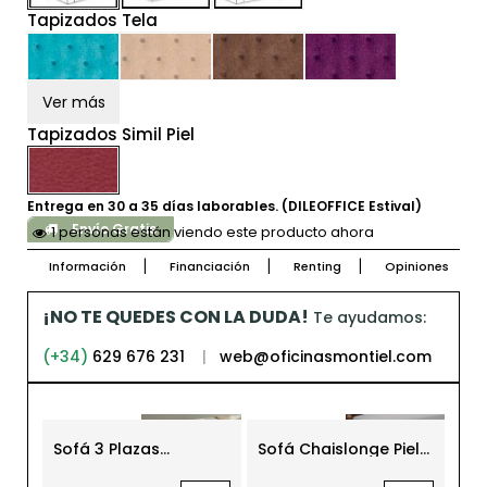
Tapizados Tela
Ver más
Tapizados Simil Piel
Entrega en 30 a 35 días laborables. (DILEOFFICE Estival)
Envío Gratis
1 personas están viendo este producto ahora
Información
Financiación
Renting
Opiniones
¡NO TE QUEDES CON LA DUDA!
Te ayudamos:
(+34)
629 676 231
|
web@oficinasmontiel.com
Sofá 3 Plazas
Sofá Chaislonge Piel
Sof
Tapizado Mod.
Mod. Abu Dhabi
Re
Casablanca
Ton