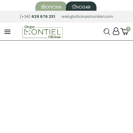
OFICINA
HOGAR
(+34)
629 676 231
web@oficinasmontiel.com