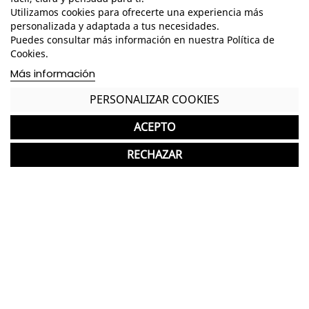
Tapizado en tela o símil piel en diferentes
Utilizamos cookies para ofrecerte una experiencia más
acabados a elegir
personalizada y adaptada a tus necesidades.
Puedes consultar más información en nuestra Política de
Asiento y respaldo desmontables
Cookies.
Más información
Patas metálicas de acero cromado
PERSONALIZAR COOKIES
Topes de nylon antideslizantes
Opción 1 plaza, 2 plazas o 3 plazas
ACEPTO
*Los acabados mostrados pueden presentar una
RECHAZAR
ligera variación de color/tono respecto a los
originales.
GASTOS DE ENVÍO GRATUITOS A LA PENÍNSULA
Sofá nuevo ideal para Salas de Espera
Garantía y devolución