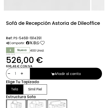
Sofá de Recepción Astoria de Dileoffice
Ref:
PS-5468-1914391
favorite
Compartir:
Nuevo
400 Unid.
SIN IVA
526,00 €
636,46 € CON IVA
Añadir al carrito
Elige Tu Tapizado
Tela
Simil Piel
Estructura Sofa