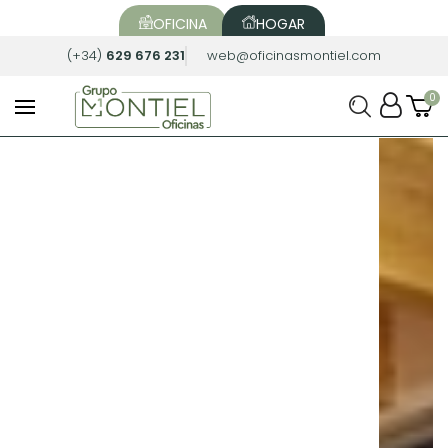
OFICINA
HOGAR
(+34)
629 676 231
web@oficinasmontiel.com