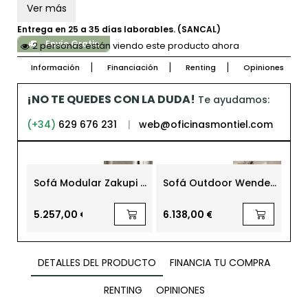
Ver más
Entrega en 25 a 35 días laborables. (SANCAL)
Envío Gratis
2 personas están viendo este producto ahora
Información
Financiación
Renting
Opiniones
¡NO TE QUEDES CON LA DUDA!
Te ayudamos:
(+34)
629 676 231
|
web@oficinasmontiel.com
Sofá Modular Zakupi 5
Sofá Outdoor Wenden
So
Plazas de Poliéster
Blanco Roto con 4
Ast
Beige
Cojines
5.257,00 €
6.138,00 €
52
DETALLES DEL PRODUCTO
FINANCIA TU COMPRA
RENTING
OPINIONES