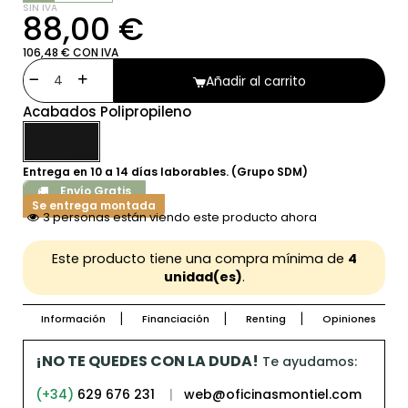
SIN IVA
88,00 €
106,48 € CON IVA
Añadir al carrito
Acabados Polipropileno
Entrega en 10 a 14 días laborables. (Grupo SDM)
Envío Gratis
Se entrega montada
3 personas están viendo este producto ahora
Este producto tiene una compra mínima de
4
unidad(es)
.
Información
Financiación
Renting
Opiniones
¡NO TE QUEDES CON LA DUDA!
Te ayudamos:
(+34)
629 676 231
|
web@oficinasmontiel.com