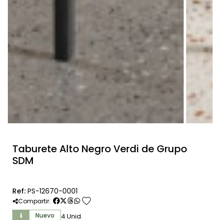
Taburete Alto Negro Verdi de Grupo
SDM
Ref:
PS-12670-0001
favorite
Compartir:
Nuevo
4 Unid.