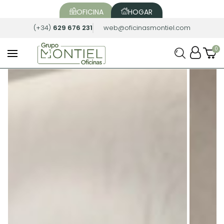
OFICINA
HOGAR
(+34)
629 676 231
web@oficinasmontiel.com