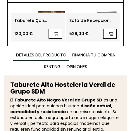
Taburete Con
Sofá de Recepción
Mos
Respaldo África de
Astoria de Dileoffice
Enc
Vondom
Eur
120,00 €
526,00 €
1.3
DETALLES DEL PRODUCTO
FINANCIA TU COMPRA
RENTING
OPINIONES
Taburete Alto Hostelería Verdi de
Grupo SDM
El
Taburete Alto Negro Verdi de Grupo SD
es una
opción ideal para quienes buscan
diseño actual,
comodidad y resistencia
en un mismo asiento. Su
estética en color negro aporta una imagen elegante
y versátil, perfecta para espacios modernos que
requieren funcionalidad sin renunciar al estilo.