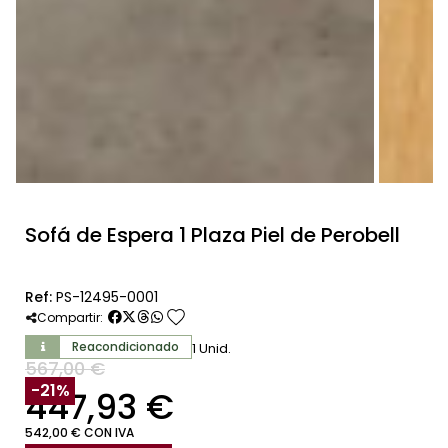
Sofá de Espera 1 Plaza Piel de Perobell
Ref:
PS-12495-0001
favorite
Compartir:
Reacondicionado
1 Unid.
567,00 €
SIN IVA
-21%
447,93 €
542,00 € CON IVA