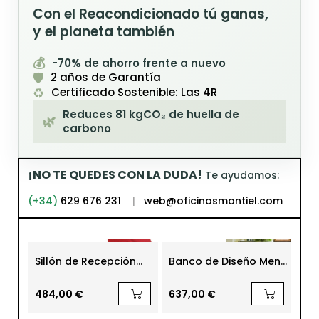
Con el Reacondicionado tú ganas,
y el planeta también
💰
-70% de ahorro frente a nuevo
🛡️
2 años de Garantía
♻️
Certificado Sostenible: Las 4R
Reduces 81 kgCO₂ de huella de
🌿
carbono
¡NO TE QUEDES CON LA DUDA!
Te ayudamos:
(+34)
629 676 231
|
web@oficinasmontiel.com
-21
Sillón de Recepción
Banco de Diseño Menú
Sil
Tempo de DileOffice
257.121.N.6 de SANCAL
Mo
Sa
617,
484,00 €
637,00 €
487