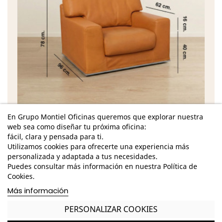
En Grupo Montiel Oficinas queremos que explorar nuestra
Características
web sea como diseñar tu próxima oficina:
fácil, clara y pensada para ti.
Dimensiones Totales - Alto: 78 cm. / Ancho: 105
Utilizamos cookies para ofrecerte una experiencia más
cm. / Fondo: 96 cm. /
personalizada y adaptada a tus necesidades.
Dimensiones Asiento - Alto: 40 cm. / Ancho: 63
Puedes consultar más información en nuestra Política de
cm. / Fondo: 58 cm. /
Cookies.
Más información
Dimensiones Brazo - Alto: 16 cm. / Ancho: 19 cm. /
Fondo: 62 cm. /
PERSONALIZAR COOKIES
Dimensiones Respaldo - Alto: 38 cm. / Ancho: 105