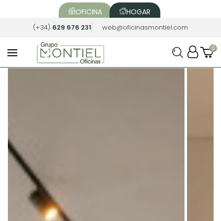
OFICINA
HOGAR
(+34)
629 676 231
web@oficinasmontiel.com