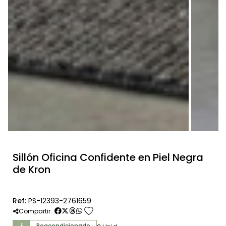
Sillón Oficina Confidente en Piel Negra
de Kron
Ref:
PS-12393-2761659
favorite
Compartir:
Reacondicionado