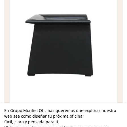
En Grupo Montiel Oficinas queremos que explorar nuestra
Características
web sea como diseñar tu próxima oficina:
fácil, clara y pensada para ti.
Dimensiones Totales - Alto: 72 cm. / Ancho: 86