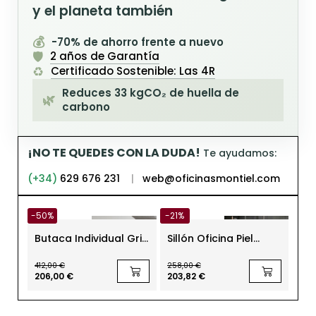
y el planeta también
💰
-70% de ahorro frente a nuevo
🛡️
2 años de Garantía
♻️
Certificado Sostenible: Las 4R
Reduces 33 kgCO₂ de huella de
🌿
carbono
¡NO TE QUEDES CON LA DUDA!
Te ayudamos:
(+34)
629 676 231
|
web@oficinasmontiel.com
-50%
-21%
Butaca Individual Gris
Sillón Oficina Piel
Bu
Dunas Lounge de
Negra de Kron
Rec
Inclass - EXPRESS
Dil
412,00 €
258,00 €
40
206,00 €
203,82 €