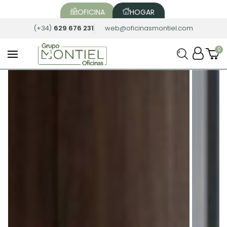
OFICINA
HOGAR
(+34)
629 676 231
web@oficinasmontiel.com