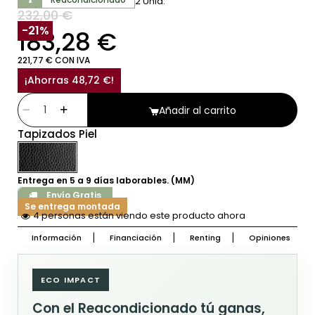
2 Unid.
232,00 €
SIN IVA
-21%
183,28 €
221,77 € CON IVA
¡Ahorras 48,72 €!
Añadir al carrito
Tapizados Piel
Entrega en 5 a 9 días laborables. (MM)
Envío Gratis
Se entrega montada
4 personas están viendo este producto ahora
Información
Financiación
Renting
Opiniones
ECO IMPACT
Con el Reacondicionado tú ganas,