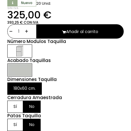
Nuevo
20 Unid.
SIN IVA
325,00 €
393,25 € CON IVA
Añadir al carrito
Número Modulos Taquilla
Acabado Taquillas
Dimensiones Taquilla
180x60 cm.
Cerradura Amaestrada
Sí
No
Patas Taquilla
Sí
No