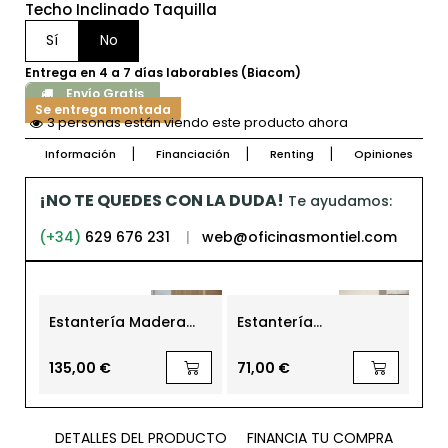
Techo Inclinado Taquilla
Sí
No
Entrega en 4 a 7 días laborables (Biacom)
Envío Gratis
Se entrega montada
3 personas están viendo este producto ahora
Información
Financiación
Renting
Opiniones
¡NO TE QUEDES CON LA DUDA!
Te ayudamos:
(+34)
629 676 231
|
web@oficinasmontiel.com
Estantería Madera
Estantería
Es
para Oficina de
Multiposición Kawas
Ta
Herpesa
Blanco Artik y Óxido
hu
180x80 cm.
Ta
135,00 €
71,00 €
34
DETALLES DEL PRODUCTO
FINANCIA TU COMPRA