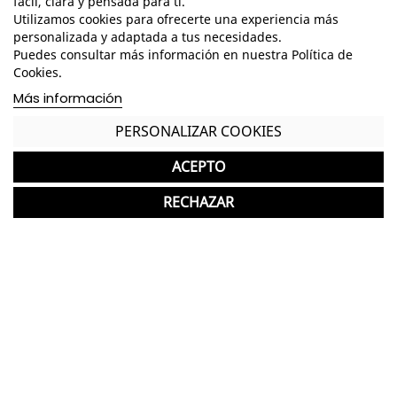
fácil, clara y pensada para ti.
Características
Utilizamos cookies para ofrecerte una experiencia más
personalizada y adaptada a tus necesidades.
Dimensiones Totales - Alto: 180 cm. / Ancho: 60
Puedes consultar más información en nuestra Política de
cm. / Fondo: 46 cm. /
Cookies.
Más información
Taquilla de 2 módulos con 2 puertas cada uno
PERSONALIZAR COOKIES
Estructura fabricada en metal con acabado en
gris RAL 7035
ACEPTO
Las 4 puertas incorporan rejillas para ventilación
RECHAZAR
Cada puerta incluye una balda interior destinada
a zapatero
Dispone de barras para colgar, una en cada
puerta, además de un espejo en la parte interna
de cada una
Puertas con refuerzo soldado para mayor
resistencia
Sistema de cierre con pestillo metálico y dos