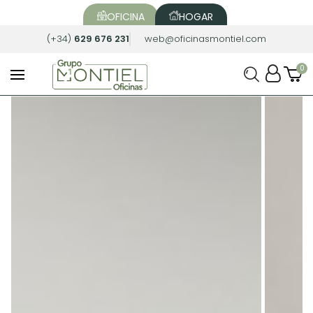
OFICINA
HOGAR
(+34)
629 676 231
web@oficinasmontiel.com