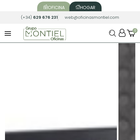
OFICINA
HOGAR
(+34)
629 676 231
web@oficinasmontiel.com