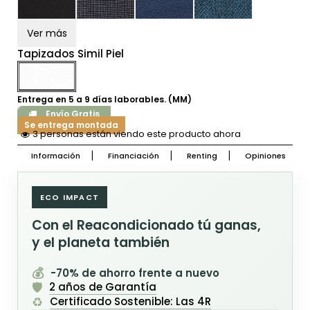
Ver más
Tapizados Simil Piel
Entrega en 5 a 9 días laborables. (MM)
Envío Gratis
Se entrega montada
3 personas están viendo este producto ahora
Información
Financiación
Renting
Opiniones
ECO IMPACT
Con el Reacondicionado tú ganas,
y el planeta también
💰
-70% de ahorro frente a nuevo
🛡️
2 años de Garantía
♻️
Certificado Sostenible: Las 4R