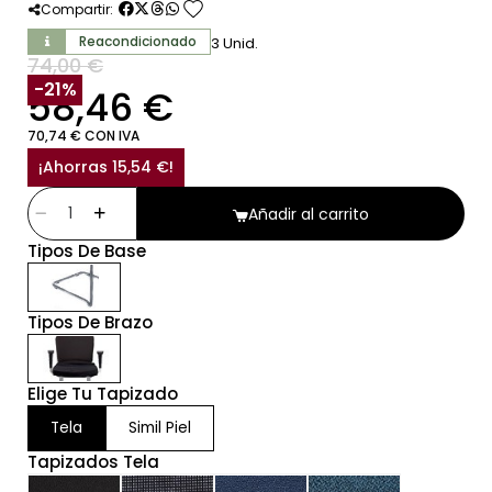
favorite
Compartir:
Reacondicionado
3 Unid.
74,00 €
SIN IVA
-21%
58,46 €
70,74 € CON IVA
¡Ahorras 15,54 €!
Añadir al carrito
Tipos De Base
Tipos De Brazo
Elige Tu Tapizado
Tela
Simil Piel
Tapizados Tela