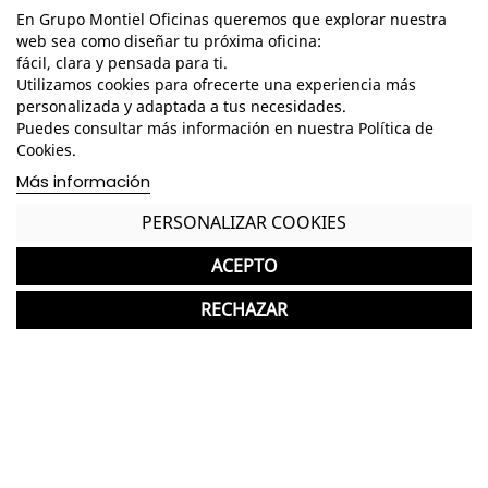
En Grupo Montiel Oficinas queremos que explorar nuestra
Características
web sea como diseñar tu próxima oficina:
fácil, clara y pensada para ti.
No somos Distribuidores Oficiales de Vitra
Utilizamos cookies para ofrecerte una experiencia más
personalizada y adaptada a tus necesidades.
Dimensiones Totales - Alto: 80 cm. / Ancho: 55
Puedes consultar más información en nuestra Política de
cm. / Fondo: 58 cm. /
Cookies.
Dimensiones Asiento - Alto: 45 cm. / Ancho: 46
Más información
cm. / Fondo: 44 cm. /
PERSONALIZAR COOKIES
Dimensiones Brazo - Alto: 21 cm. / Ancho: 4,5 cm. /
Fondo: 37 cm. /
ACEPTO
Dimensiones Respaldo - Alto: 37 cm. / Ancho: 50
RECHAZAR
cm. /
Diseñadas por Antonio Citterio
Estructura de acero tubular de acabado gris
Respaldo flexible en poliamida color negro
Asiento tapizado en tela o símil piel de acabado