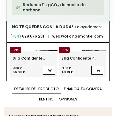
Reduces 11 kgCO₂ de huella de
🌿
carbono
¡NO TE QUEDES CON LA DUDA!
Te ayudamos:
(+34)
629 676 231
|
web@oficinasmontiel.com
-21%
-21%
-50
Silla Confidente
Silla Confidente 4
Bu
Oficina Eastside V2
Patas Grises con
co
Steelcase
Ruedas de Herman
Bow
71,00 €
61,00 €
129,
Miller
Fo
56,09 €
48,19 €
64,
DETALLES DEL PRODUCTO
FINANCIA TU COMPRA
RENTING
OPINIONES