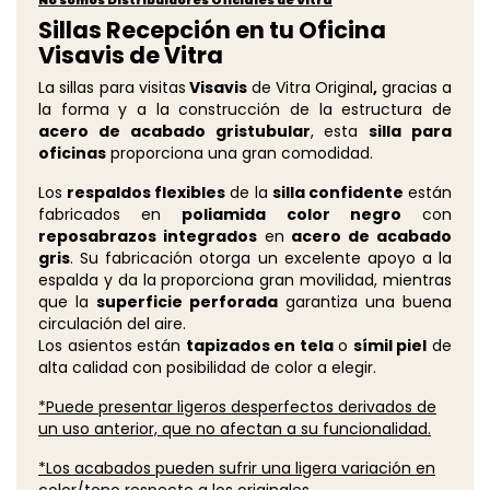
No somos Distribuidores Oficiales de Vitra
Sillas Recepción en tu Oficina
Visavis de Vitra
La sillas para visitas
Visavis
de Vitra Original
,
gracias a
la forma y a la construcción de la estructura de
acero de acabado gristubular
, esta
silla para
oficinas
proporciona una gran comodidad.
Los
respaldos flexibles
de la
silla confidente
están
fabricados en
poliamida color negro
con
reposabrazos integrados
en
acero de acabado
gris
. Su fabricación otorga un excelente apoyo a la
espalda y da la proporciona gran movilidad, mientras
que la
superficie perforada
garantiza una buena
circulación del aire.
Los asientos están
tapizados en tela
o
símil
piel
de
alta calidad con posibilidad de color a elegir.
*Puede presentar ligeros desperfectos derivados de
un uso anterior, que no afectan a su funcionalidad.
*Los acabados pueden sufrir una ligera variación en