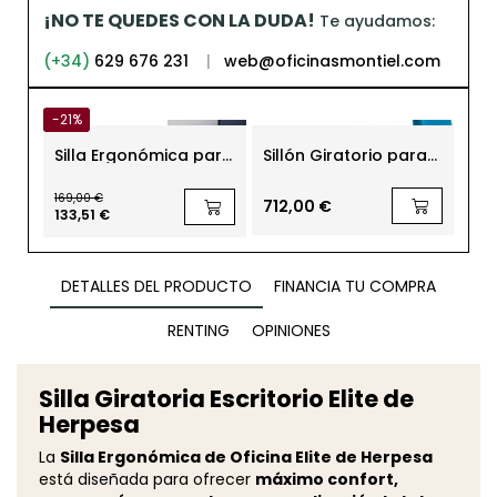
¡NO TE QUEDES CON LA DUDA!
Te ayudamos:
(+34)
629 676 231
|
web@oficinasmontiel.com
-21%
Silla Ergonómica para
Sillón Giratorio para
Sil
Oficinas Tapizada
Despachos de
Neg
Louise de Kunna
Dirección Cron de
169,00 €
Actiu
712,00 €
105
133,51 €
DETALLES DEL PRODUCTO
FINANCIA TU COMPRA
RENTING
OPINIONES
Silla Giratoria Escritorio Elite de
Herpesa
La
Silla Ergonómica de Oficina Elite de Herpesa
está diseñada para ofrecer
máximo confort,