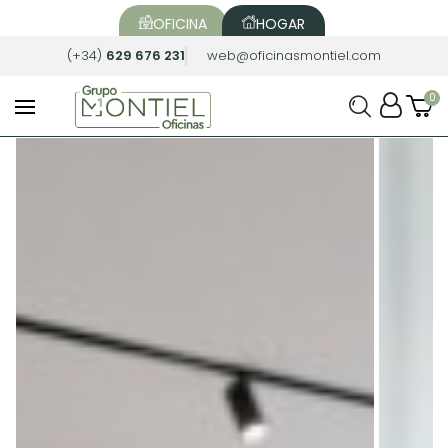
OFICINA
HOGAR
(+34)
629 676 231
web@oficinasmontiel.com