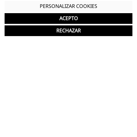
PERSONALIZAR COOKIES
Cabezal oscilante y regulable en altura e
inclinación.
ACEPTO
Carcasa de polipropileno acabado en color negro
RECHAZAR
o gris
Mecanismo sincro con regulador en tensión
Reclinación del respaldo en 4 posiciones con una
inclinación de hasta 145°
Soporte lumbar ajustable en tensión
Brazos 5D
Asiento regulable en altura
Con opción a reposapiés, el color de este será el
mismo que el de la carcasa y malla de la silla
Garantía y devolución