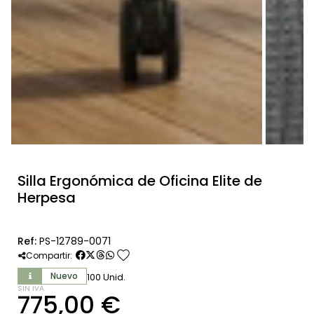
Silla Ergonómica de Oficina Elite de
Herpesa
Ref:
PS-12789-0071
favorite
Compartir:
Nuevo
100 Unid.
SIN IVA
775,00 €