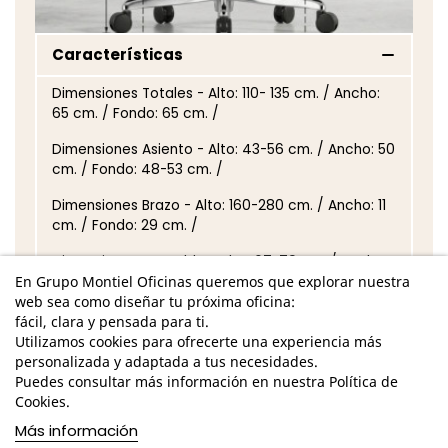
Características
Dimensiones Totales - Alto: 110- 135 cm. / Ancho:
65 cm. / Fondo: 65 cm. /
Dimensiones Asiento - Alto: 43-56 cm. / Ancho: 50
cm. / Fondo: 48-53 cm. /
Dimensiones Brazo - Alto: 160-280 cm. / Ancho: 11
cm. / Fondo: 29 cm. /
Dimensiones Respaldo - Alto: 67-79 cm. / Ancho:
En Grupo Montiel Oficinas queremos que explorar nuestra
53 cm. /
web sea como diseñar tu próxima oficina:
Base giratoria de aluminio cromado
fácil, clara y pensada para ti.
Utilizamos cookies para ofrecerte una experiencia más
Asiento y respaldo tapizado en malla color negro
personalizada y adaptada a tus necesidades.
o gris
Puedes consultar más información en nuestra Política de
Cookies.
Respaldo regulable en 4 alturas
Más información
Cabezal tapizado en malla color gris o negro