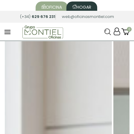
OFICINA
HOGAR
(+34)
629 676 231
web@oficinasmontiel.com