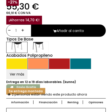
SIN IVA
-21%
55,30 €
66,91 € CON IVA
¡Ahorras 14,70 €!
Añadir al carrito
Tipos De Base
Acabados Polipropileno
Ver más
Entrega en 12 a 19 días laborables. (kunna)
Envío Gratis
Se entrega montada
2 personas están viendo este producto ahora
Información
Financiación
Renting
Opiniones