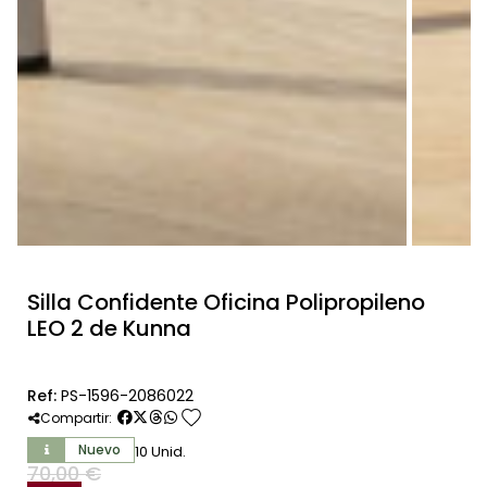
Silla Confidente Oficina Polipropileno
LEO 2 de Kunna
Ref:
PS-1596-2086022
favorite
Compartir:
Nuevo
10 Unid.
70,00 €