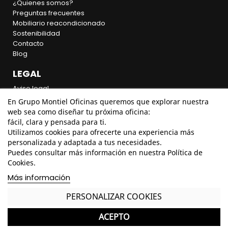
¿Quienes somos?
Preguntas frecuentes
Mobiliario reacondicionado
Sostenibilidad
Contacto
Blog
LEGAL
Aviso legal
Política de privacidad
En Grupo Montiel Oficinas queremos que explorar nuestra
Política de cookies
web sea como diseñar tu próxima oficina:
Política de calidad
fácil, clara y pensada para ti.
Política comercial
Utilizamos cookies para ofrecerte una experiencia más
Carta de denuncias
personalizada y adaptada a tus necesidades.
Garantía y devoluciones
Puedes consultar más información en nuestra Política de
Envío y transporte
Cookies.
Más información
LOS MÁS VENDIDOS
Sillas de Oficina
PERSONALIZAR COOKIES
Mesas de Oficina
Almacenaje de Oficina
ACEPTO
Muebles de Recepción y Espera