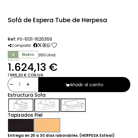
Sofá de Espera Tube de Herpesa
Ref:
PS-6131-1626369
favorite
Compartir:
Nuevo
350 Unid.
SIN IVA
1.624,13 €
1.965,20 € CON IVA
Añadir al carrito
Estructura Sofa
Tapizados Piel
Entrega en 25 a 30 días laborables. (HERPESA Estival)