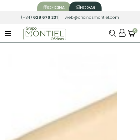
OFICINA
HOGAR
(+34)
629 676 231
web@oficinasmontiel.com