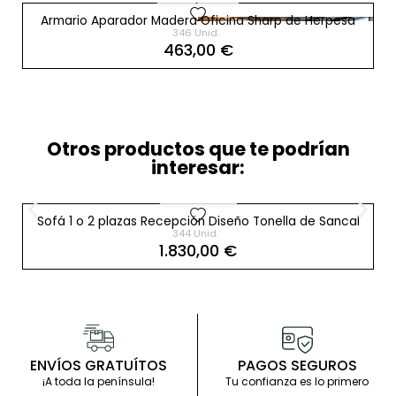
favorite
Armario Aparador Madera Oficina Sharp de Herpesa
346 Unid.
463,00 €
Otros productos que te podrían
interesar:​
SANCAL
favorite
Sofá 1 o 2 plazas Recepción Diseño Tonella de Sancal
344 Unid.
1.830,00 €
ENVÍOS GRATUÍTOS
PAGOS SEGUROS
¡A toda la península!
Tu confianza es lo primero