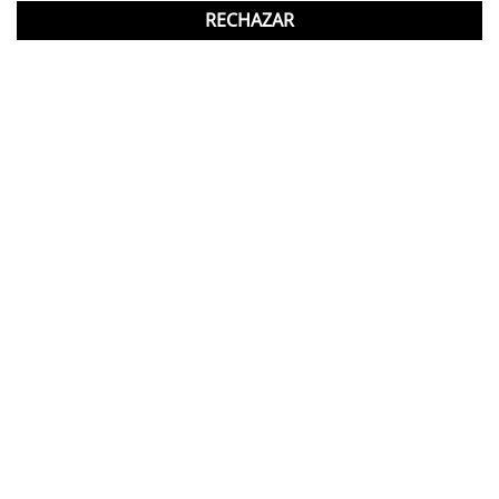
Taburetes de Oficina
RECHAZAR
Suscríbete a nuestra newsletter y descubre
antes que nadie nuestras novedades y
promociones exclusivas