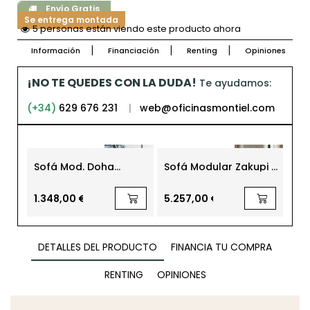
Envío Gratis
Se entrega montada
5 personas están viendo este producto ahora
Información
Financiación
Renting
Opiniones
¡NO TE QUEDES CON LA DUDA!
Te ayudamos:
(+34)
629 676 231
|
web@oficinasmontiel.com
Sofá Mod. Doha
Sofá Modular Zakupi 5
So
Tapizado en Piel
Plazas de Poliéster
Tap
Beige
1.348,00 €
5.257,00 €
1.4
DETALLES DEL PRODUCTO
FINANCIA TU COMPRA
RENTING
OPINIONES