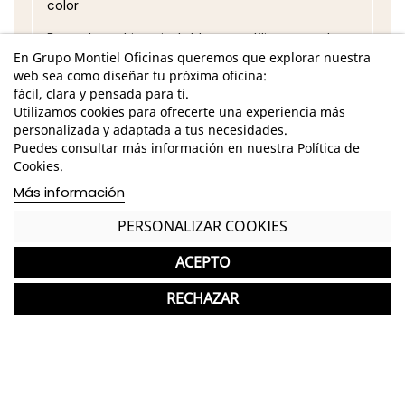
color
Barra de archivo ajustable para utilizar carpetas
colgantes de diferentes formatos: A4 y folio
En Grupo Montiel Oficinas queremos que explorar nuestra
web sea como diseñar tu próxima oficina:
Cerradura centralizada con cierre simultáneo de
fácil, clara y pensada para ti.
todos los cajones
Utilizamos cookies para ofrecerte una experiencia más
personalizada y adaptada a tus necesidades.
Guías resistentes metálicas
Puedes consultar más información en nuestra Política de
Cookies.
Extracción del cajón 100%
Más información
Producto fabricado con un 40% de acero
reciclado y reciclable al 99%
PERSONALIZAR COOKIES
Traseras y costados perforados para permitir la
ACEPTO
unión entre ellos o la pared
RECHAZAR
Cajones completos, con laterales y fondo para
dar cabida a cualquier tipo de documentos
Sistema antivuelco
*Los acabados pueden sufrir una ligera variación