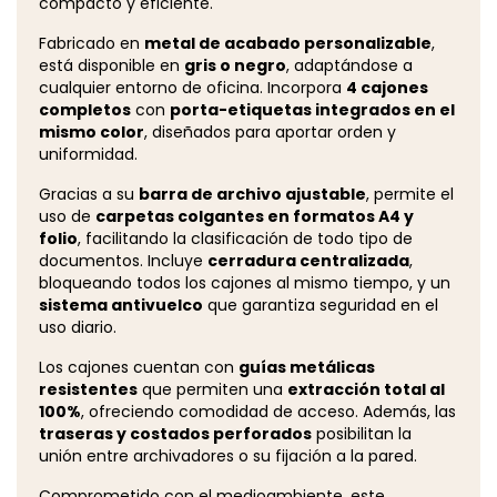
compacto y eficiente.
Fabricado en
metal de acabado personalizable
,
está disponible en
gris o negro
, adaptándose a
cualquier entorno de oficina. Incorpora
4 cajones
completos
con
porta-etiquetas integrados en el
mismo color
, diseñados para aportar orden y
uniformidad.
Gracias a su
barra de archivo ajustable
, permite el
uso de
carpetas colgantes en formatos A4 y
folio
, facilitando la clasificación de todo tipo de
documentos. Incluye
cerradura centralizada
,
bloqueando todos los cajones al mismo tiempo, y un
sistema antivuelco
que garantiza seguridad en el
uso diario.
Los cajones cuentan con
guías metálicas
resistentes
que permiten una
extracción total al
100%
, ofreciendo comodidad de acceso. Además, las
traseras y costados perforados
posibilitan la
unión entre archivadores o su fijación a la pared.
Comprometido con el medioambiente, este