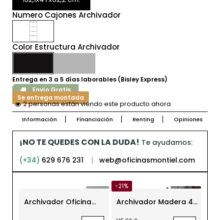
Numero Cajones Archivador
Color Estructura Archivador
Entrega en 3 a 5 días laborables (Bisley Express)
Envío Gratis
Se entrega montada
2 personas están viendo este producto ahora
Información
Financiación
Renting
Opiniones
¡NO TE QUEDES CON LA DUDA!
Te ayudamos:
(+34)
629 676 231
|
web@oficinasmontiel.com
-21%
Archivador Oficina
Archivador Madera 4
Arc
Metálico 3 Cajones
Cajones MM1897 de
Ofi
Folio BS de Bisley
Montiel
Fol