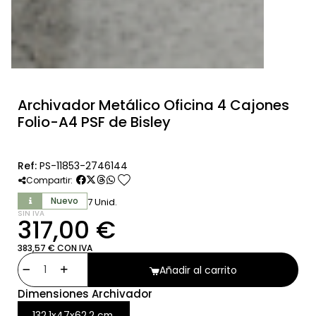
Archivador Metálico Oficina 4 Cajones
Folio-A4 PSF de Bisley
Ref:
PS-11853-2746144
favorite
Compartir:
Nuevo
7 Unid.
SIN IVA
317,00 €
383,57 € CON IVA
Añadir al carrito
Dimensiones Archivador
132,1x47x62,2 cm.