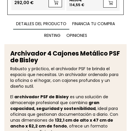
145,00 €
292,00 €
29
114,55 €
DETALLES DEL PRODUCTO
FINANCIA TU COMPRA
RENTING
OPINIONES
Archivador 4 Cajones Metálico PSF
de Bisley
Robusto y práctico, el archivador PSF te brinda el
espacio que necesitas. Un archivador ordenado para
la oficina o el hogar, con cajones profundos y un
diseño sutil.
El
archivador PSF de Bisley
es una solución de
almacenaje profesional que combina
gran
capacidad, seguridad y sostenibilidad
, ideal para
oficinas que gestionan documentación a diario. Con
unas dimensiones de
132,1 cm de alto x 47 cm de
ancho x 62,2 cm de fondo
, ofrece un formato