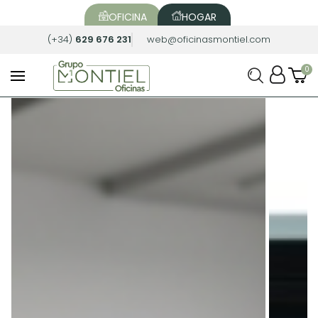
OFICINA
HOGAR
(+34)
629 676 231
web@oficinasmontiel.com