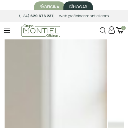
OFICINA
HOGAR
(+34)
629 676 231
web@oficinasmontiel.com