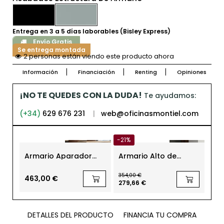
Entrega en 3 a 5 días laborables (Bisley Express)
Envío Gratis
Se entrega montada
2 personas están viendo este producto ahora
Información
Financiación
Renting
Opiniones
¡NO TE QUEDES CON LA DUDA!
Te ayudamos:
(+34)
629 676 231
|
web@oficinasmontiel.com
-21%
-21
Armario Aparador
Armario Alto de
Taq
Madera Oficina Sharp
Madera para Oficina
pue
de Herpesa
con Llave de Kunna
MM1
354,00 €
189,
463,00 €
279,66 €
149
DETALLES DEL PRODUCTO
FINANCIA TU COMPRA