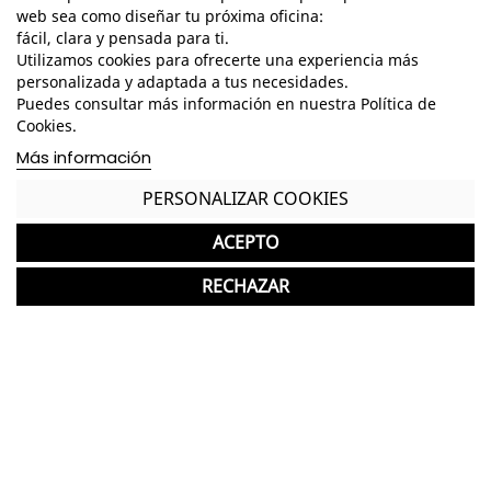
web sea como diseñar tu próxima oficina:
Suave y silencioso gracias a su exclusivo diseño
fácil, clara y pensada para ti.
interior hecho a medida
Utilizamos cookies para ofrecerte una experiencia más
personalizada y adaptada a tus necesidades.
Tirador ergonómico en acero a lo largo de toda la
Puedes consultar más información en nuestra Política de
altura del armario pintado en el mismo color que
Cookies.
la persiana
Más información
Resistencia al hundimiento por presión frontal en
PERSONALIZAR COOKIES
ángulo lateral
Cerradura de seguridad amaestrada
ACEPTO
Traseras limpias para la separación de espacios
RECHAZAR
Regulación de los estantes cada 19mm
*Los acabados pueden sufrir una ligera variación
en color/tono respecto a los originales.
GASTOS DE ENVÍO GRATUITOS A LA PENÍNSULA
Garantía y devolución