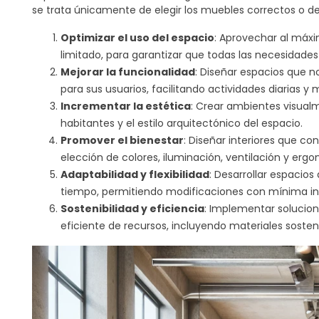
se trata únicamente de elegir los muebles correctos o de
requiere una planificación detallada y un profundo enten
Optimizar el uso del espacio
: Aprovechar al máx
maximizar cada centímetro disponible, mejorando signific
Este arte de organizar y decorar interiores va más allá de
limitado, para garantizar que todas las necesidade
ambientes que reflejen la personalidad y cumplan con la
Mejorar la funcionalidad
: Diseñar espacios que 
dentro de los límites de la estética y el confort. La gest
para sus usuarios, facilitando actividades diarias y 
diseñadores de interiores, quienes a través de su aplic
Incrementar la estética
: Crear ambientes visual
aprovechable. Objetivos de la gestión del espacio en el di
habitantes y el estilo arquitectónico del espacio.
Promover el bienestar
: Diseñar interiores que co
elección de colores, iluminación, ventilación y er
Adaptabilidad y flexibilidad
: Desarrollar espacio
tiempo, permitiendo modificaciones con mínima inv
Sostenibilidad y eficiencia
: Implementar solucio
eficiente de recursos, incluyendo materiales soste