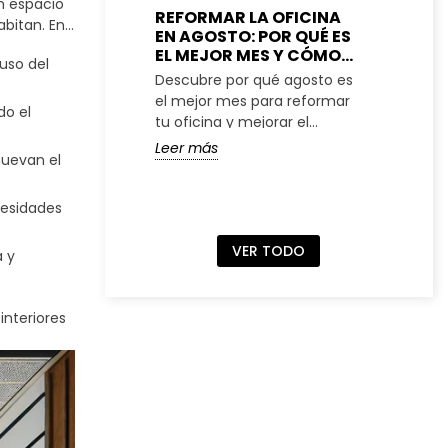
n espacio
REFORMAR LA OFICINA
ME
abitan. En
EN AGOSTO: POR QUÉ ES
PA
mo sin
EL MEJOR MES Y CÓMO
RE
uso del
atractivos,
PLANIFICARLO
CO
Descubre por qué agosto es
Des
ión, la
PE
el mejor mes para reformar
una
va una
do el
tu oficina y mejorar el
peq
iseñado.
espacio de trabajo
ade
Leer más
Lee
muevan el
cesidades
VER TODO
a y
interiores