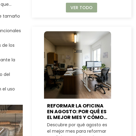
o que
VER TODO
se busca
de tamaño
abitados.
ión de
tienen
uncionales
quitectos y
plenamente
 de los
iante la
o del
 el uso
REFORMAR LA OFICINA
ME
EN AGOSTO: POR QUÉ ES
PA
EL MEJOR MES Y CÓMO
RE
PLANIFICARLO
CO
Descubre por qué agosto es
Des
PE
el mejor mes para reformar
una