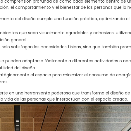
 una comprensión profunda de cómo cada elemento dentro de u
ción, el comportamiento y el bienestar de las personas que lo h
ionalidad, asegurando que cada metro cuadrado se utilice al máxi
emento del diseño cumpla una función práctica, optimizando el 
cio
se centra en crear ambientes que no solo sean visualmente 
sus usuarios. Esto implica considerar aspectos como la circulac
o. Al hacerlo, se busca optimizar cada área de manera que promue
mbientes que sean visualmente agradables y cohesivos, utilizan
ando la calidad de vida de quienes interactúan con el entorno d
ción general.
o de interiores:
o solo satisfagan las necesidades físicas, sino que también pro
 que puedan adaptarse fácilmente a diferentes actividades o ne
tilidad del diseño.
estratégicamente el espacio para minimizar el consumo de energí
ores.
vierte en una herramienta poderosa que transforma el diseño de 
la vida de las personas que interactúan con el espacio creado.