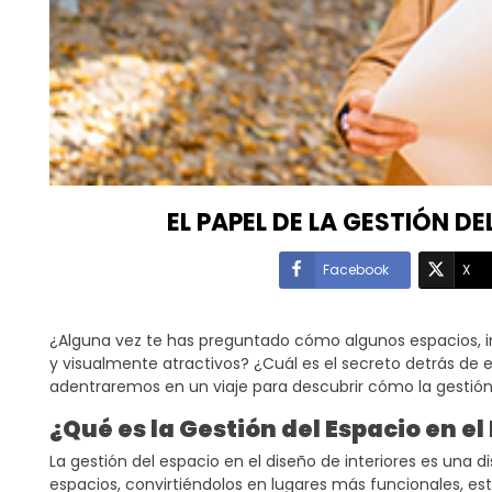
EL PAPEL DE LA GESTIÓN DE
Facebook
X
¿Alguna vez te has preguntado cómo algunos espacios,
y visualmente atractivos? ¿Cuál es el secreto detrás de 
adentraremos en un viaje para descubrir cómo la gestión d
transformando áreas ordinarias en extraordinarias. Este co
¿Qué es la Gestión del Espacio en el
sino que también te dotará de herramientas para maximi
La gestión del espacio en el diseño de interiores es una 
espacios, convirtiéndolos en lugares más funcionales, est