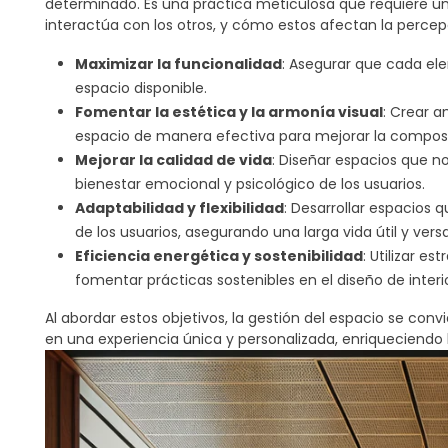
determinado. Es una práctica meticulosa que requiere
interactúa con los otros, y cómo estos afectan la percep
esencia, es el arte de equilibrar la estética con la func
Maximizar la funcionalidad
: Asegurar que cada el
comprometer el confort o el estilo. La
gestión del espa
sino también prácticos y adaptables a las necesidades de 
espacio disponible.
privacidad, la accesibilidad y la flexibilidad del espaci
Fomentar la estética y la armonía visual
: Crear a
convivencia armónica entre funcionalidad y belleza, elev
espacio de manera efectiva para mejorar la composi
Objetivos principales de la gestión del espacio en el diseñ
Mejorar la calidad de vida
: Diseñar espacios que n
bienestar emocional y psicológico de los usuarios.
Adaptabilidad y flexibilidad
: Desarrollar espacios
de los usuarios, asegurando una larga vida útil y versa
Eficiencia energética y sostenibilidad
: Utilizar 
fomentar prácticas sostenibles en el diseño de interi
Al abordar estos objetivos, la gestión del espacio se con
en una experiencia única y personalizada, enriqueciendo 