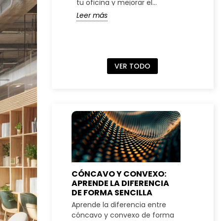
tu oficina y mejorar el
peq
espacio de trabajo
ade
Leer más
Lee
VER TODO
CÓNCAVO Y CONVEXO:
BIEN
APRENDE LA DIFERENCIA
INMU
DE FORMA SENCILLA
DIFE
Aprende la diferencia entre
Los b
cóncavo y convexo de forma
biene