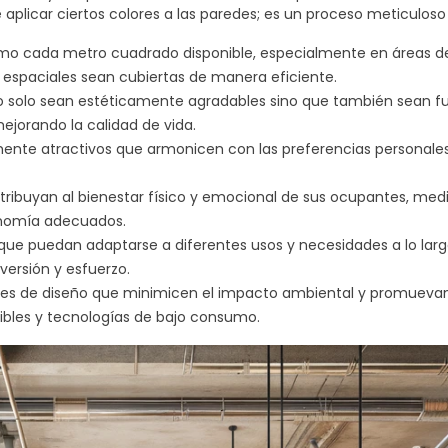
 aplicar ciertos colores a las paredes; es un proceso meticulos
dimiento del espacio y su potencial. A través de este enfoque, 
imo cada metro cuadrado disponible, especialmente en áreas 
ativamente la calidad de vida y la eficiencia de los entornos h
 la simple disposición de objetos en un espacio. Implica la creac
s espaciales sean cubiertas de manera eficiente.
s exigencias funcionales de sus usuarios, todo mientras se man
no solo sean estéticamente agradables sino que también sean f
ión del espacio se convierte así en una herramienta clave para ar
mejorando la calidad de vida.
ación buscan no solo embellecer un área, sino también hacerla 
mente atractivos que armonicen con las preferencias personales
seño de interiores:
ntribuyan al bienestar físico y emocional de sus ocupantes, med
gonomía adecuados.
s que puedan adaptarse a diferentes usos y necesidades a lo larg
ersión y esfuerzo.
nes de diseño que minimicen el impacto ambiental y promuevan
nibles y tecnologías de bajo consumo.