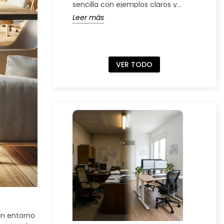
sencilla con ejemplos claros y
muebl
fáciles de entender.
físic
Leer más
Leer
ser...
VER TODO
un entorno