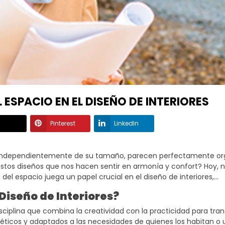
L ESPACIO EN EL DISEÑO DE INTERIORES
Pinterest
LinkedIn
 independientemente de su tamaño, parecen perfectamente or
estos diseños que nos hacen sentir en armonía y confort? Hoy, 
el espacio juega un papel crucial en el diseño de interiores,
nocimiento no solo te permitirá apreciar la arquitectura de inte
 Diseño de Interiores?
zar tu propio espacio.
disciplina que combina la creatividad con la practicidad para tra
éticos y adaptados a las necesidades de quienes los habitan o ut