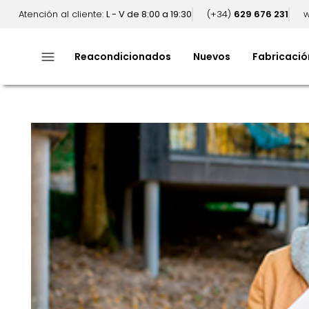
Atención al cliente:
L - V de 8:00 a 19:30
(+34)
629 676 231
w
menu
Reacondicionados
Nuevos
Fabricació