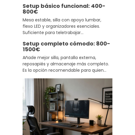
frecuencia, pero hay una opción
Setup básico funcional: 400-
razonable para cada situación.
800€
Mesa estable, silla con apoyo lumbar,
flexo LED y organizadores esenciales.
Suficiente para teletrabajar
cómodamente en jornadas de hasta
Setup completo cómodo: 800-
cinco horas con una base correcta de
1500€
ergonomía teletrabajo casa.
Añade mejor silla, pantalla externa,
reposapiés y almacenaje más completo.
Es la opción recomendable para quien
trabaja desde casa a diario y necesita un
home office organizado que aguante
bien una jornada completa.