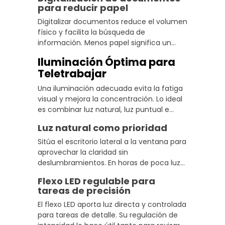
hacen que todo parezca mucho más
para reducir papel
limpio visualmente.
Digitalizar documentos reduce el volumen
físico y facilita la búsqueda de
información. Menos papel significa un
espacio eficiente y una mesa más limpia
Iluminación Óptima para
sin apenas esfuerzo adicional en la rutina
Teletrabajar
diaria.
Una iluminación adecuada evita la fatiga
visual y mejora la concentración. Lo ideal
es combinar luz natural, luz puntual e
iluminación ambiental que equilibre el
Luz natural como prioridad
conjunto sin generar contrastes molestos.
Sitúa el escritorio lateral a la ventana para
aprovechar la claridad sin
deslumbramientos. En horas de poca luz
exterior, complementa con iluminación
Flexo LED regulable para
artificial de temperatura similar para no
tareas de precisión
notar un cambio brusco.
El flexo LED aporta luz directa y controlada
para tareas de detalle. Su regulación de