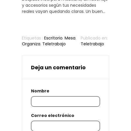
teletrabajo casa de forma gradual.
y accesorios según tus necesidades
reales vayan quedando claras. Un buen
espacio de teletrabajo no es el resultado
de una gran compra, sino de decisiones
pequeñas y conscientes que se
acumulan hasta crear un entorno
Etiquetas :
Escritorio
,
Mesa
,
Publicado en:
eficiente y productivo de verdad.
Organiza
,
Teletrabajo
Teletrabajo
Deja un comentario
Nombre
Correo electrónico