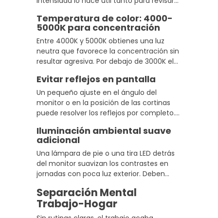
intensidad lo hace útil tanto para revisar
documentos por la mañana como para
Temperatura de color: 4000-
trabajar en un entorno con menos luz por
5000K para concentración
la tarde.
Entre 4000K y 5000K obtienes una luz
neutra que favorece la concentración sin
resultar agresiva. Por debajo de 3000K el
ambiente se vuelve demasiado relajante;
Evitar reflejos en pantalla
por encima de 6000K puede generar
tensión ocular.
Un pequeño ajuste en el ángulo del
monitor o en la posición de las cortinas
puede resolver los reflejos por completo.
No siempre hace falta cambiar nada más,
Iluminación ambiental suave
solo revisar la disposición de lo que ya
adicional
tienes.
Una lámpara de pie o una tira LED detrás
del monitor suavizan los contrastes en
jornadas con poca luz exterior. Deben
acompañar al flexo principal, no competir
Separación Mental
con él ni crear confusión lumínica.
Trabajo-Hogar