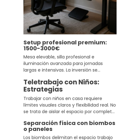
Setup profesional premium:
1500-3000€
Mesa elevable, silla profesional e
iluminación avanzada para jornadas
largas e intensivas. La inversión se
amortiza rápido cuando el teletrabajo es
Teletrabajo con Niños:
la norma y el confort teletrabajo y la
Estrategias
productividad remota son prioritarios.
Trabajar con niños en casa requiere
límites visuales claros y flexibilidad real. No
se trata de aislar el espacio por completo,
sino de crear señales que los niños
Separación física con biombos
puedan entender y respetar.
o paneles
Los biombos delimitan el espacio trabajo