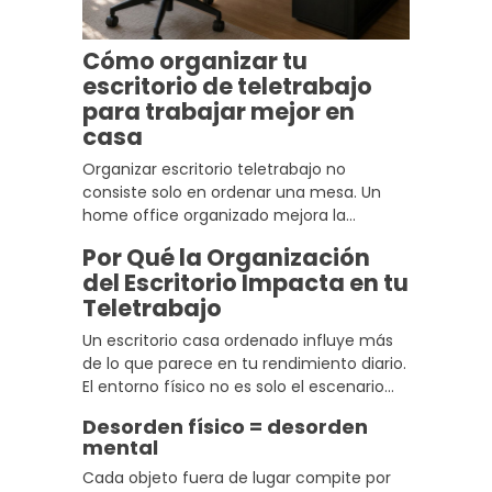
Cómo organizar tu
escritorio de teletrabajo
para trabajar mejor en
casa
Organizar escritorio teletrabajo no
consiste solo en ordenar una mesa. Un
home office organizado mejora la
concentración, reduce distracciones y
Por Qué la Organización
crea un entorno más cómodo para
del Escritorio Impacta en tu
trabajar desde casa. La clave está en
Teletrabajo
combinar ergonomía, almacenaje,
iluminación adecuada y una distribución
Un escritorio casa ordenado influye más
que favorezca la productividad remota.
de lo que parece en tu rendimiento diario.
El entorno físico no es solo el escenario
donde trabajas, es una variable activa que
Desorden físico = desorden
condiciona tu concentración desde que
mental
te sientas.
Cada objeto fuera de lugar compite por