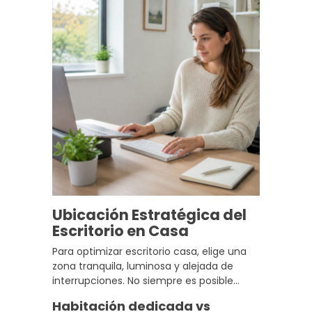
más poderosa de lo que parece.
Ubicación Estratégica del
Escritorio en Casa
Para optimizar escritorio casa, elige una
zona tranquila, luminosa y alejada de
interrupciones. No siempre es posible
tener una habitación exclusiva, pero con
Habitación dedicada vs
criterio se puede sacar partido a casi