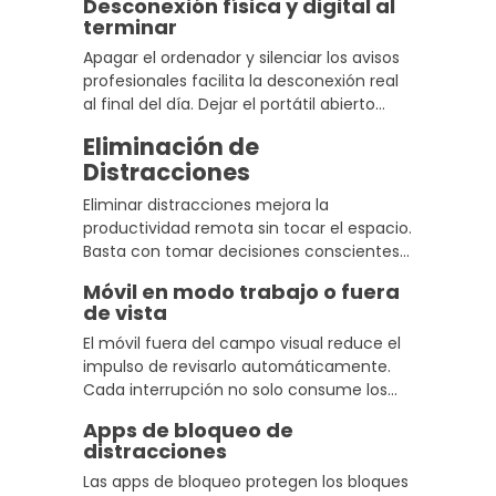
Desconexión física y digital al
empieza el tiempo de trabajo.
terminar
Apagar el ordenador y silenciar los avisos
profesionales facilita la desconexión real
al final del día. Dejar el portátil abierto
mantiene el cerebro en alerta aunque no
Eliminación de
estés trabajando, y eso tiene un coste
Distracciones
acumulado.
Eliminar distracciones mejora la
productividad remota sin tocar el espacio.
Basta con tomar decisiones conscientes
sobre el móvil, las notificaciones y los
Móvil en modo trabajo o fuera
hábitos que interrumpen la
de vista
concentración de forma sistemática.
El móvil fuera del campo visual reduce el
impulso de revisarlo automáticamente.
Cada interrupción no solo consume los
segundos que dura, también rompe el hilo
Apps de bloqueo de
de concentración y cuesta varios minutos
distracciones
recuperarlo.
Las apps de bloqueo protegen los bloques