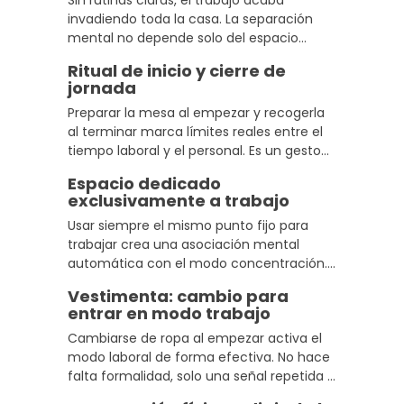
Sin rutinas claras, el trabajo acaba
invadiendo toda la casa. La separación
mental no depende solo del espacio
físico, también de los hábitos que marcan
Ritual de inicio y cierre de
dónde empieza y dónde termina la
jornada
jornada.
Preparar la mesa al empezar y recogerla
al terminar marca límites reales entre el
tiempo laboral y el personal. Es un gesto
sencillo, pero repetido cada día acaba
Espacio dedicado
siendo más poderoso de lo que parece.
exclusivamente a trabajo
Usar siempre el mismo punto fijo para
trabajar crea una asociación mental
automática con el modo concentración.
Usarlo también para ocio debilita esa
Vestimenta: cambio para
asociación y hace más difícil activar el
entrar en modo trabajo
foco cuando lo necesitas.
Cambiarse de ropa al empezar activa el
modo laboral de forma efectiva. No hace
falta formalidad, solo una señal repetida y
clara que le indique al cuerpo que