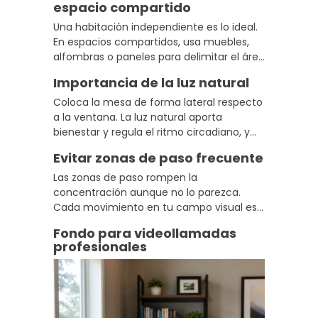
espacio compartido
cualquier rincón.
Una habitación independiente es lo ideal.
En espacios compartidos, usa muebles,
alfombras o paneles para delimitar el área
y generar esa sensación de zona
Importancia de la luz natural
diferenciada que tu cerebro necesita
para activarse.
Coloca la mesa de forma lateral respecto
a la ventana. La luz natural aporta
bienestar y regula el ritmo circadiano, y
en posición lateral evitas los reflejos
Evitar zonas de paso frecuente
directos que obligan a forzar la vista
durante horas.
Las zonas de paso rompen la
concentración aunque no lo parezca.
Cada movimiento en tu campo visual es
un estímulo que el cerebro registra. Busca
Fondo para videollamadas
un rincón donde el tráfico doméstico no
profesionales
interfiera con tu trabajo.