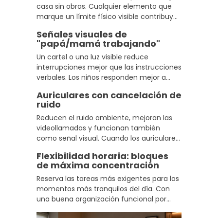
casa sin obras. Cualquier elemento que
marque un límite físico visible contribuye
a la separación espacios y reduce las
Señales visuales de
interrupciones espontáneas durante la
"papá/mamá trabajando"
jornada.
Un cartel o una luz visible reduce
interrupciones mejor que las instrucciones
verbales. Los niños responden mejor a
límites concretos, predecibles y que se
Auriculares con cancelación de
mantienen de forma consistente cada
ruido
día.
Reducen el ruido ambiente, mejoran las
videollamadas y funcionan también
como señal visual. Cuando los auriculares
están puestos, los niños entienden que no
Flexibilidad horaria: bloques
es el momento de interrumpir.
de máxima concentración
Reserva las tareas más exigentes para los
momentos más tranquilos del día. Con
una buena organización funcional por
bloques, la presencia de niños en casa