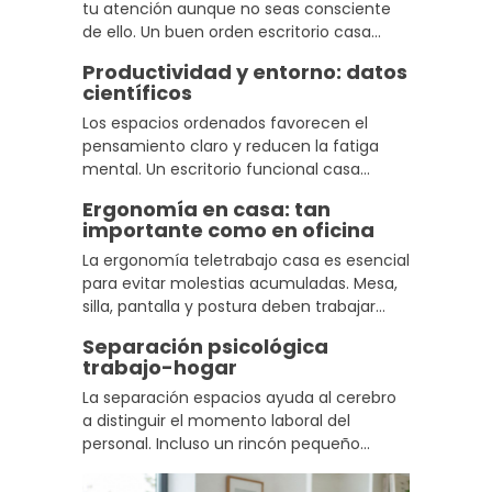
tu atención aunque no seas consciente
de ello. Un buen orden escritorio casa
reduce esos estímulos y mejora el orden
Productividad y entorno: datos
productividad teletrabajo de forma
científicos
inmediata, sin necesidad de grandes
Los espacios ordenados favorecen el
cambios.
pensamiento claro y reducen la fatiga
mental. Un escritorio funcional casa
permite trabajar con menos fricción y
Ergonomía en casa: tan
mantener la concentración más tiempo,
importante como en oficina
algo que se nota especialmente en
La ergonomía teletrabajo casa es esencial
jornadas largas.
para evitar molestias acumuladas. Mesa,
silla, pantalla y postura deben trabajar
juntos para aportar confort teletrabajo
Separación psicológica
real. No es un capricho, es una necesidad
trabajo-hogar
si trabajas desde casa con regularidad.
La separación espacios ayuda al cerebro
a distinguir el momento laboral del
personal. Incluso un rincón pequeño
funciona si está reservado únicamente
para trabajar. Esa asociación repetida es