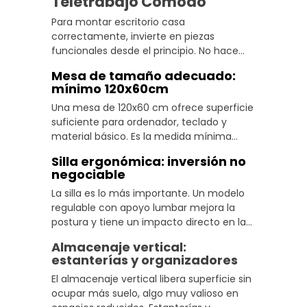
Teletrabajo Cómodo
videollamadas suenen con claridad.
Para montar escritorio casa
correctamente, invierte en piezas
funcionales desde el principio. No hace
falta gastar mucho, pero sí elegir bien las
Mesa de tamaño adecuado:
tres piezas clave: mesa, silla e iluminación.
mínimo 120x60cm
Una mesa de 120x60 cm ofrece superficie
suficiente para ordenador, teclado y
material básico. Es la medida mínima
para mantener un escritorio minimalista
Silla ergonómica: inversión no
teletrabajo donde cada cosa tiene su sitio
negociable
sin que todo quede apilado.
La silla es lo más importante. Un modelo
regulable con apoyo lumbar mejora la
postura y tiene un impacto directo en la
productividad teletrabajo a lo largo del
Almacenaje vertical:
día. Las consecuencias de escatimar aquí
estanterías y organizadores
aparecen antes de lo que se espera.
El almacenaje vertical libera superficie sin
ocupar más suelo, algo muy valioso en