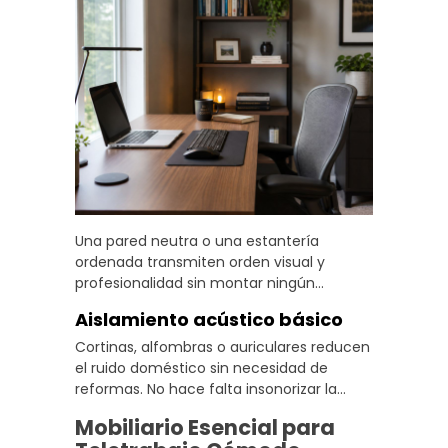
Una pared neutra o una estantería
ordenada transmiten orden visual y
profesionalidad sin montar ningún
estudio. Es un detalle pequeño que influye
Aislamiento acústico básico
bastante en la imagen que proyectas en
reuniones.
Cortinas, alfombras o auriculares reducen
el ruido doméstico sin necesidad de
reformas. No hace falta insonorizar la
estancia, pero sí mejorar lo suficiente
Mobiliario Esencial para
para concentrarte y para que las