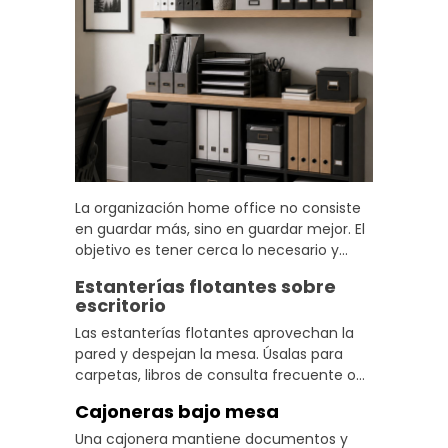
La organización home office no consiste
en guardar más, sino en guardar mejor. El
objetivo es tener cerca lo necesario y
eliminar todo lo que genera ruido visual en
Estanterías flotantes sobre
el espacio eficiente.
escritorio
Las estanterías flotantes aprovechan la
pared y despejan la mesa. Úsalas para
carpetas, libros de consulta frecuente o
algún elemento decorativo que
Cajoneras bajo mesa
personalice el espacio sin generar
desorden.
Una cajonera mantiene documentos y