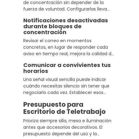
de concentración sin depender de la
fuerza de voluntad. Configurarlas lleva
cinco minutos y su impacto en la gestión
Notificaciones desactivadas
del tiempo de trabajo es inmediato y
durante bloques de
sostenido.
concentración
Revisar el correo en momentos
concretos, en lugar de responder cada
aviso en tiempo real, mejora la calidad del
trabajo y reduce el estrés de sentirse
Comunicar a convivientes tus
siempre disponible durante toda la
horarios
jornada.
Una señal visual sencilla puede indicar
cuándo necesitas silencio sin tener que
negociarlo cada vez. Establecer esos
límites con claridad mejora la convivencia
Presupuesto para
y el respeto mutuo por los tiempos de
Escritorio de Teletrabajo
trabajo.
Prioriza siempre silla, mesa e iluminación
antes que accesorios decorativos. El
presupuesto depende del uso y la