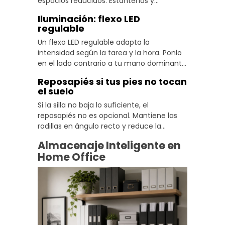
espacios reducidos. Estanterías y
organizadores mantienen la organización
Iluminación: flexo LED
home office sin que tengas que renunciar
regulable
al acceso rápido a lo que usas.
Un flexo LED regulable adapta la
intensidad según la tarea y la hora. Ponlo
en el lado contrario a tu mano dominante
para evitar sombras y mejorar la
Reposapiés si tus pies no tocan
comodidad visual en las horas de más
el suelo
trabajo.
Si la silla no baja lo suficiente, el
reposapiés no es opcional. Mantiene las
rodillas en ángulo recto y reduce la
tensión lumbar acumulada en jornadas
Almacenaje Inteligente en
largas de forma sencilla y económica.
Home Office