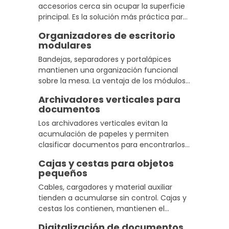
accesorios cerca sin ocupar la superficie
principal. Es la solución más práctica para
mejorar el orden escritorio casa sin
Organizadores de escritorio
renunciar a tener las cosas accesibles.
modulares
Bandejas, separadores y portalápices
mantienen una organización funcional
sobre la mesa. La ventaja de los módulos
es que puedes ajustar la configuración
Archivadores verticales para
cuando cambian tus necesidades sin
documentos
comprar nada nuevo.
Los archivadores verticales evitan la
acumulación de papeles y permiten
clasificar documentos para encontrarlos
rápido. Con un etiquetado sencillo, dejan
Cajas y cestas para objetos
de ser un problema diario en la gestión
pequeños
cables de trabajo.
Cables, cargadores y material auxiliar
tienden a acumularse sin control. Cajas y
cestas los contienen, mantienen el
minimalismo productivo del espacio y
Digitalización de documentos