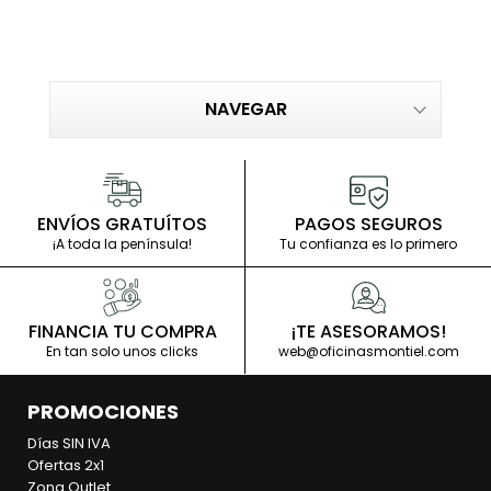
NAVEGAR
ENVÍOS GRATUÍTOS
PAGOS SEGUROS
¡A toda la península!
Tu confianza es lo primero
FINANCIA TU COMPRA
¡TE ASESORAMOS!
En tan solo unos clicks
web@oficinasmontiel.com
PROMOCIONES
Días SIN IVA
Ofertas 2x1
Zona Outlet