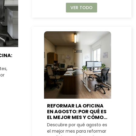
VER TODO
CINA:
tes,
jor
REFORMAR LA OFICINA
ME
EN AGOSTO: POR QUÉ ES
PA
EL MEJOR MES Y CÓMO
RE
PLANIFICARLO
CO
Descubre por qué agosto es
Des
PE
el mejor mes para reformar
una