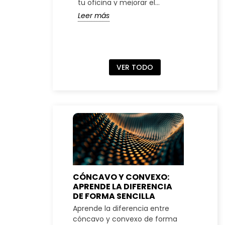
tu oficina y mejorar el
peq
espacio de trabajo
ade
Leer más
Lee
VER TODO
CÓNCAVO Y CONVEXO:
BIEN
APRENDE LA DIFERENCIA
INMU
DE FORMA SENCILLA
DIFE
Aprende la diferencia entre
Los b
cóncavo y convexo de forma
biene