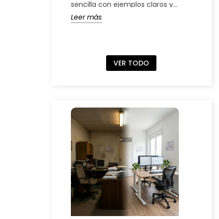
sencilla con ejemplos claros y
muebl
fáciles de entender.
físic
Leer más
Leer
ser...
VER TODO