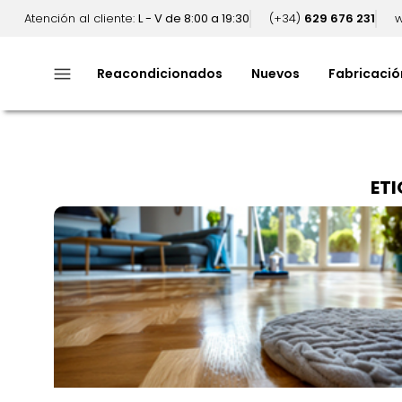
Atención al cliente:
L - V de 8:00 a 19:30
(+34)
629 676 231
w
menu
Reacondicionados
Nuevos
Fabricació
ET