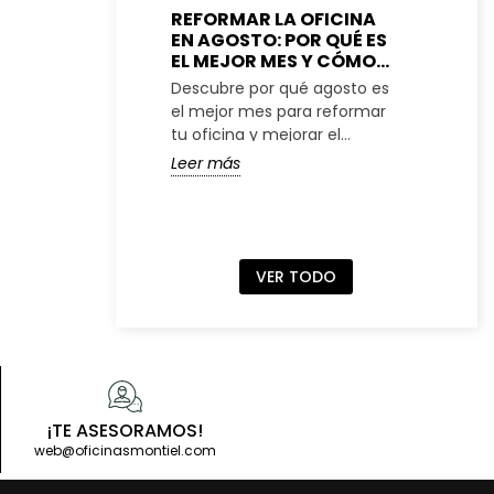
REFORMAR LA OFICINA
ME
EN AGOSTO: POR QUÉ ES
PA
EL MEJOR MES Y CÓMO
RE
PLANIFICARLO
CO
Descubre por qué agosto es
Des
PE
el mejor mes para reformar
una
tu oficina y mejorar el
peq
espacio de trabajo
ade
Leer más
Lee
VER TODO
¡TE ASESORAMOS!
web@oficinasmontiel.com