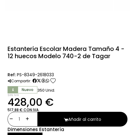
Estantería Escolar Madera Tamaño 4 -
12 huecos Modelo 740-2 de Tagar
Ref:
PS-8349-2618033
favorite
Compartir:
Nuevo
350 Unid.
SIN IVA
428,00 €
517,88 € CON IVA
Añadir al carrito
Dimensiones Estantería