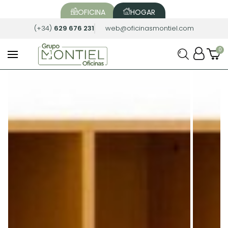
OFICINA
HOGAR
(+34)
629 676 231
web@oficinasmontiel.com