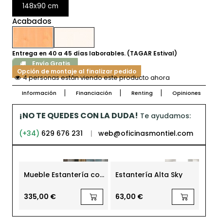
148x90 cm
Acabados
Entrega en 40 a 45 días laborables. (TAGAR Estival)
Envío Gratis
Opción de montaje al finalizar pedido
4 personas están viendo este producto ahora
Información
Financiación
Renting
Opiniones
¡NO TE QUEDES CON LA DUDA!
Te ayudamos:
(+34)
629 676 231
|
web@oficinasmontiel.com
Mueble Estantería con
Estantería Alta Sky
Es
Puertas Cristal
Ta
MM1774 de Montiel
hu
Ta
335,00 €
63,00 €
34