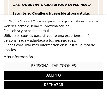
GASTOS DE ENVÍO GRATUITOS A LA PENÍNSULA
Estantería Casillero Nueva Ideal para Aulas
Infantiles
En Grupo Montiel Oficinas queremos que explorar nuestra
web sea como diseñar tu próxima oficina:
Garantía y devolución
fácil, clara y pensada para ti.
Utilizamos cookies para ofrecerte una experiencia más
personalizada y adaptada a tus necesidades.
Puedes consultar más información en nuestra Política de
Cookies.
Completa tu compra con más
productos de Tagar
Más información
PERSONALIZAR COOKIES
Tagar
favorite
Armario Bajo Escolar de Colores 2 estantes Mod. 721-0
ACEPTO
350 Unid.
de Tagar
304,00 €
RECHAZAR