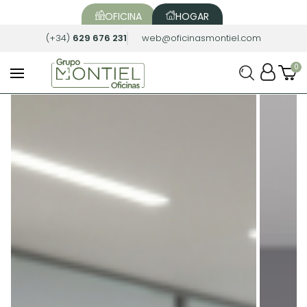
OFICINA
HOGAR
(+34)
629 676 231
web@oficinasmontiel.com