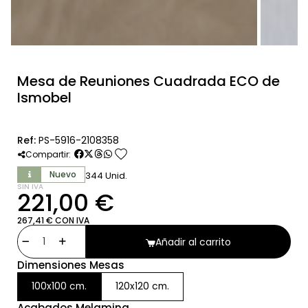
Mesa de Reuniones Cuadrada ECO de
Ismobel
Ref:
PS-5916-2108358
favorite
Compartir:
Nuevo
344 Unid.
SIN IVA
221,00 €
267,41 € CON IVA
Añadir al carrito
Dimensiones Mesas
100x100 cm.
120x120 cm.
Acabados Melamina