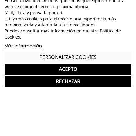
En Grupo Montiel Oficinas queremos que explorar nuestra
Dimensiones - Alto: 73,5 cm. / Ancho: 100-120 cm.
web sea como diseñar tu próxima oficina:
/ Fondo: 100-120 cm. /
fácil, clara y pensada para ti.
Utilizamos cookies para ofrecerte una experiencia más
Tablero de melamina en diferentes acabados a
personalizada y adaptada a tus necesidades.
elegir
Puedes consultar más información en nuestra Política de
Cookies.
Estructura metálica de pata cuadrada pintada en
Más información
epoxi gris
El tablero no está mecanizado, por lo que tendría
PERSONALIZAR COOKIES
que realizar la mecanización para la posterior
colocación de herrajes.
ACEPTO
*Los acabados mostrados pueden presentar una
RECHAZAR
ligera variación de color/tono respecto a los
originales.
GASTOS DE ENVÍO GRATUITOS A LA PENÍNSULA
Mesa cuadrada nueva ideal para salas de
junta o reuniones
Garantía y devolución