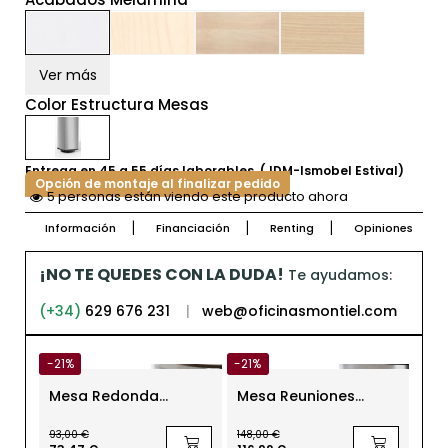
Ver más
Color Estructura Mesas
Entrega en 45 a 55 días laborables. (JDM-Ismobel Estival)
Opción de montaje al finalizar pedido
5 personas están viendo este producto ahora
Información
Financiación
Renting
Opiniones
¡NO TE QUEDES CON LA DUDA!
Te ayudamos:
(+34)
629 676 231
|
web@oficinasmontiel.com
-21%
-21%
Mesa Redonda
Mesa Reuniones
Reuniones Madera
Redonda Tablero
ø80 cm T-meeting de
Fenólico ø80 cm T-
93,00 €
148,00 €
Bene
meeting de Bene