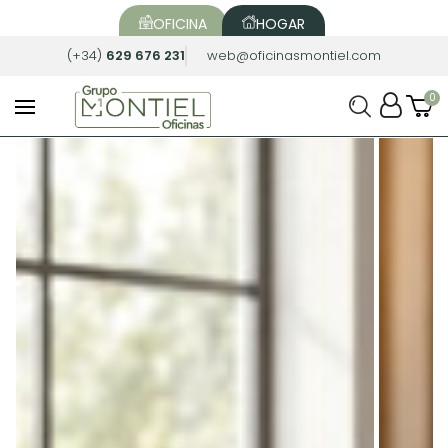
OFICINA
HOGAR
(+34)
629 676 231
web@oficinasmontiel.com