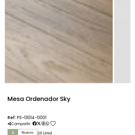
Mesa Ordenador Sky
Ref:
PS-13014-0001
favorite
Compartir:
Nuevo
20 Unid.