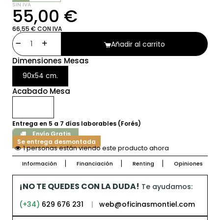
SIN IVA
55,00 €
66,55 € CON IVA
Añadir al carrito
Dimensiones Mesas
90x54 cm.
Acabado Mesa
Entrega en 5 a 7 días laborables (Forés)
Envío Gratis
Se entrega desmontada
1 personas están viendo este producto ahora
Información
Financiación
Renting
Opiniones
¡NO TE QUEDES CON LA DUDA!
Te ayudamos:
(+34)
629 676 231
|
web@oficinasmontiel.com