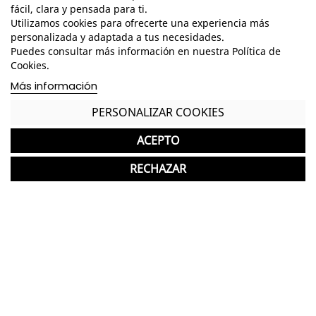
fácil, clara y pensada para ti.
Utilizamos cookies para ofrecerte una experiencia más
Escritorio con bandeja extraíble
personalizada y adaptada a tus necesidades.
Guías correderas metálicas
Puedes consultar más información en nuestra Política de
Cookies.
Tacos ABS quitarruidos y antirayas para la parte
Más información
inferior del mueble
PERSONALIZAR COOKIES
Garantía y devolución
ACEPTO
RECHAZAR
Completa tu compra con más
productos de Forés
Forés
favorite
Aparador 2 Puertas + 3 Cajones Rosven Plus
20 Unid.
129,00 €