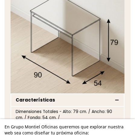
Características
Dimensiones Totales - Alto: 79 cm. / Ancho: 90
cm. / Fondo: 54 cm. /
En Grupo Montiel Oficinas queremos que explorar nuestra
Estructura de melamina con acabado en color
web sea como diseñar tu próxima oficina:
blanco artik