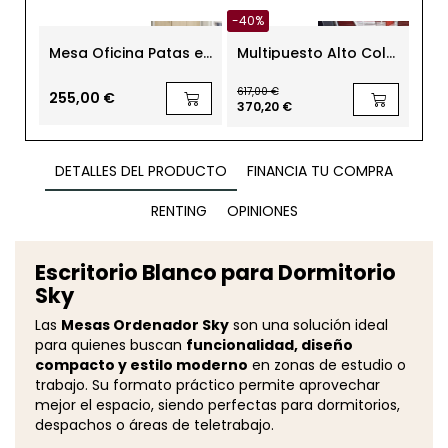
-40%
-21
Mesa Oficina Patas en
Multipuesto Alto Color
Mes
T Gris Euro 4000 de
Terracota 6 Puestos
F2
Euromof
de Steelcase
de
617,00 €
250,
255,00 €
370,20 €
197
DETALLES DEL PRODUCTO
FINANCIA TU COMPRA
RENTING
OPINIONES
Escritorio Blanco para Dormitorio
Sky
Las
Mesas Ordenador Sky
son una solución ideal
para quienes buscan
funcionalidad, diseño
compacto y estilo moderno
en zonas de estudio o
trabajo. Su formato práctico permite aprovechar
mejor el espacio, siendo perfectas para dormitorios,
despachos o áreas de teletrabajo.