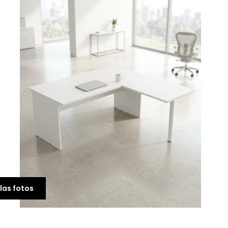
Mesa Dirección Oficin
con Ala Senda de
Euromof
809,00 €
las fotos