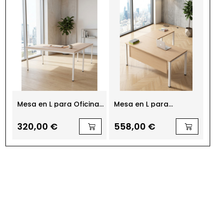
a
Mesa en L para Oficinas
Mesa en L para
Me
Fondo 60 o 80 cm Line
Despachos Dirección
Cr
de Kesta
Teseo de Ismobel
Is
320,00 €
558,00 €
7