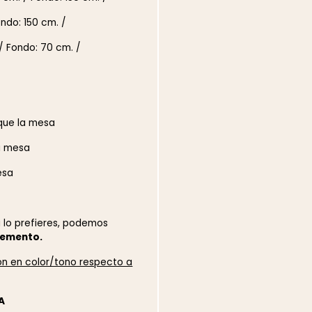
ondo: 150 cm. /
/ Fondo: 70 cm. /
que la mesa
a mesa
esa
Si lo prefieres, podemos
lemento.
ión en color/tono respecto a
A