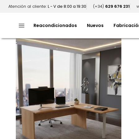
Atención al cliente:
L - V de 8:00 a 19:30
(+34)
629 676 231
w
menu
Reacondicionados
Nuevos
Fabricació