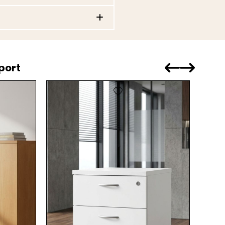
port
favorite