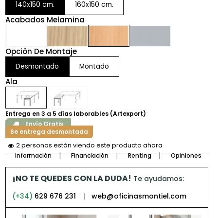
140x150 cm.
160x150 cm.
Acabados Melamina
Opción De Montaje
Desmontado
Montado
Ala
Entrega en 3 a 5 días laborables (Artexport)
Envío Gratis
Se entrega desmontada
1 persona más está viendo este producto
Información
Financiación
Renting
Opiniones
¡NO TE QUEDES CON LA DUDA!
Te ayudamos:
(+34)
629 676 231
|
web@oficinasmontiel.com