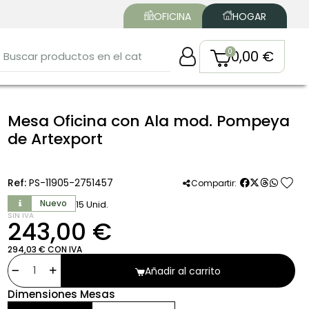
OFICINA
HOGAR
0,00 €
Mesa Oficina con Ala mod. Pompeya
de Artexport
favorite
Ref:
PS-11905-2751457
Compartir:
Nuevo
15 Unid.
SIN IVA
243,00 €
294,03 € CON IVA
Añadir al carrito
Dimensiones Mesas