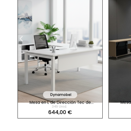
Dynamobel
pesa
Mesa en L de Dirección Tec de
Mesa
349 Unid.
Dynamobel
Creden
644,00 €