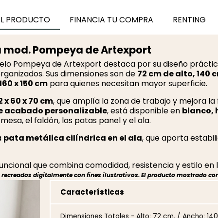
EL PRODUCTO
FINANCIA TU COMPRA
RENTING
la mod. Pompeya de Artexport
elo Pompeya de Artexport destaca por su diseño práctico 
organizados. Sus dimensiones son de
72 cm de alto, 140 
160 x 150 cm
para quienes necesitan mayor superficie.
2 x 60 x 70 cm
, que amplía la zona de trabajo y mejora la
 acabado personalizable
, está disponible en
blanco, 
esa, el faldón, las patas panel y el ala.
a
pata metálica cilíndrica en el ala
, que aporta estabil
uncional que combina comodidad, resistencia y estilo en 
ecreados digitalmente con fines ilustrativos. El producto mostrado cor
Características
Dimensiones Totales - Alto: 72 cm. / Ancho: 14