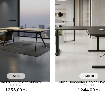
Actiu
Kesta
 de Dirección con Mueble
Mesa Despacho Oficina Elev
349 Unid.
105 Unid.
cia Block ARKITEK de ACTIU
Ala Vela de Kesta
1.355,00 €
1.244,00 €