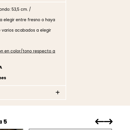
ondo: 53,5 cm. /
 elegir entre fresno o haya
 varios acabados a elegir
ión en color/tono respecto a
A
nes
a 5