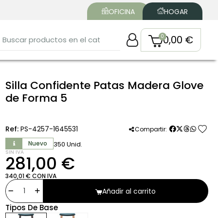
OFICINA
HOGAR
0,00 €
Silla Confidente Patas Madera Glove
de Forma 5
favorite
Ref:
PS-4257-1645531
Compartir:
Nuevo
350 Unid.
SIN IVA
281,00 €
340,01 € CON IVA
Añadir al carrito
Tipos De Base