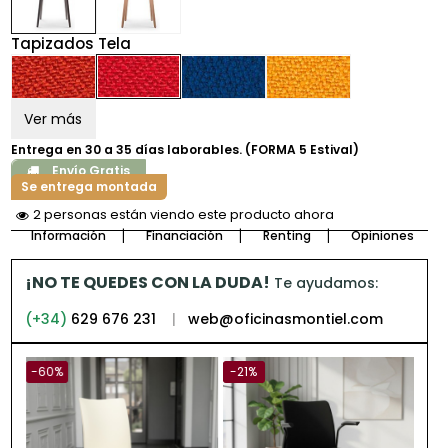
Tapizados Tela
Ver más
Entrega en 30 a 35 días laborables. (FORMA 5 Estival)
Envío Gratis
Se entrega montada
2 personas están viendo este producto ahora
Información
Financiación
Renting
Opiniones
¡NO TE QUEDES CON LA DUDA!
Te ayudamos:
(+34)
629 676 231
|
web@oficinasmontiel.com
-60%
-21%
-21