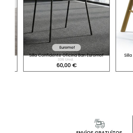
Euromof
1022
Silla Confidente Oficina Bari Euromof
Silla O
336 Unid.
60,00 €
Referencia
PS-4257-1645531
Mar
Silla Confidente Patas 
ENVÍOS GRATUÍTOS