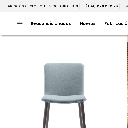
Atención al cliente:
L - V de 8:00 a 19:30
(+34)
629 676 231
w
menu
Reacondicionados
Nuevos
Fabricació