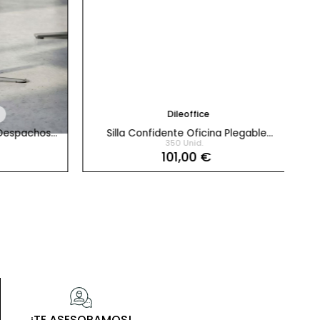
Dileoffice
espachos
Silla Confidente Oficina Plegable
Sil
350 Unid.
Formación Atlanta Dileoffice
101,00 €
¡TE ASESORAMOS!