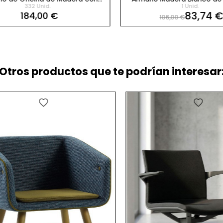
332 Unid.
1 Unid.
Llave Basic de Forma 5
83,74 €
184,00 €
106,00 €
Otros productos que te podrían interesar:
favorite
favorite