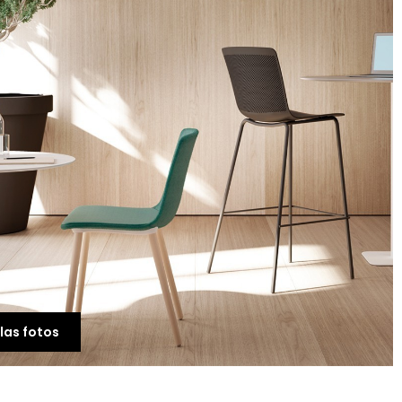
Silla Confidente Ofici
Very Express Haworth
EXPRESS
82,00 €
41,00 €
las fotos