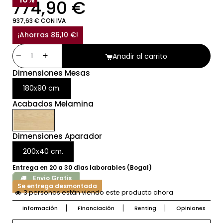
774,90 €
937,63 € CON IVA
¡Ahorras 86,10 €!
Añadir al carrito
Dimensiones Mesas
180x90 cm.
Acabados Melamina
Dimensiones Aparador
200x40 cm.
Entrega en 20 a 30 días laborables (Bogal)
Envío Gratis
Se entrega desmontada
3 personas están viendo este producto ahora
Información
Financiación
Renting
Opiniones