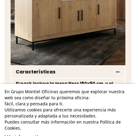
Características
El pack incluye la mesa Ness 180x90 cm. y el
aparador Pastrana 200x40 cm. de Bogal
En Grupo Montiel Oficinas queremos que explorar nuestra
web sea como diseñar tu próxima oficina:
Dimensiones Totales Mesa - Alto: 75 cm. / Ancho:
fácil, clara y pensada para ti.
180 cm. / Fondo: 90 cm. /
Utilizamos cookies para ofrecerte una experiencia más
personalizada y adaptada a tus necesidades.
Dimensiones Totales Aparador - Alto: 88,5 cm. /
Puedes consultar más información en nuestra Política de
Ancho: 200 cm. / Fondo: 40 cm. /
Cookies.
Tablero de la mesa de melamina de acabado en