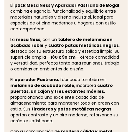
El
pack Mesa Ness y Aparador Pastrana de Bogal
combina elegancia, funcionalidad y equilibrio entre
materiales naturales y diseño industrial, ideal para
espacios de oficina modernos u hogares con estilo
contemporáneo.
La
mesa Ness
, con un
tablero de melamina en
acabado roble
y
cuatro patas metálicas negras
,
destaca por su estructura sólida y estética limpia. Su
superficie amplia —
180 x 90 cm
— ofrece comodidad
y versatilidad, perfecta tanto para reuniones, trabajo
o comidas en ambientes de diseño.
El
aparador Pastrana
, fabricado también en
melamina de acabado roble
, incorpora
cuatro
puertas, un cajón y tres estantes móviles
,
proporcionando una excelente capacidad de
almacenamiento para mantener todo en orden con
estilo. Sus
tiradores y patas metálicas negras
aportan contraste y un aire moderno, reforzando su
carácter sofisticado.
Con su combinación de
madera cálida y metal