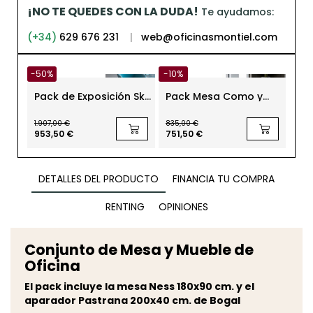
¡NO TE QUEDES CON LA DUDA!
Te ayudamos:
(+34)
629 676 231
|
web@oficinasmontiel.com
-50%
-10%
-10
Pack de Exposición Sky
Pack Mesa Como y
Pac
de Actiu
Aparador Tazona
Re
Alpin de Bogal
Sil
1.907,00 €
835,00 €
1.16
953,50 €
751,50 €
1.05
DETALLES DEL PRODUCTO
FINANCIA TU COMPRA
RENTING
OPINIONES
Conjunto de Mesa y Mueble de
Oficina
El pack incluye la mesa Ness 180x90 cm. y el
aparador Pastrana 200x40 cm. de Bogal