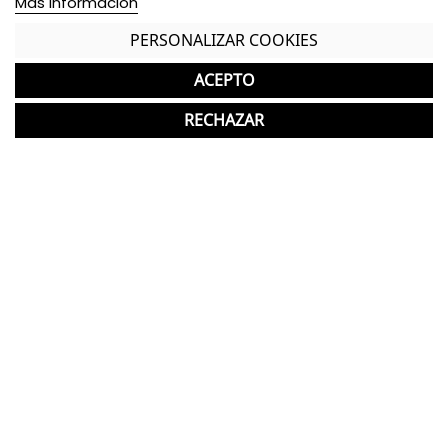
Más información
roble
PERSONALIZAR COOKIES
4 patas metálicas de acabado negro
ACEPTO
Aparador de melamina de acabado roble
RECHAZAR
4 puertas de melamina
1 cajón de melamina
Incluye 3 estantes móviles
Tiradores metálicos de acabado negro
Patas metálicas de acabado negro
Apto uso para oficina y hogar
*Los acabados pueden sufrir una ligera variación
en color/tono respecto a los originales.
GASTOS DE ENVÍO GRATUITOS A LA PENÍNSULA
Garantía y devolución