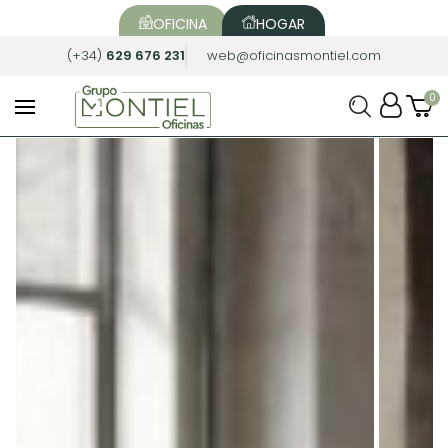
OFICINA
HOGAR
(+34)
629 676 231
web@oficinasmontiel.com