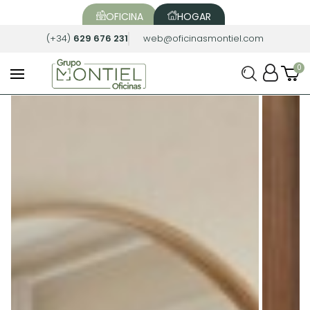
OFICINA
HOGAR
(+34)
629 676 231
web@oficinasmontiel.com