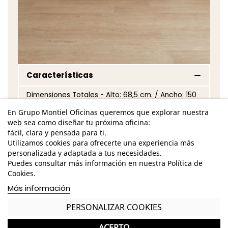
Características
Dimensiones Totales - Alto: 68,5 cm. / Ancho: 150
cm. / Fondo: 40 cm. /
En Grupo Montiel Oficinas queremos que explorar nuestra
web sea como diseñar tu próxima oficina:
Estructura de melamina de acabado
fácil, clara y pensada para ti.
personalizable
Utilizamos cookies para ofrecerte una experiencia más
Disponible en: alpin, roble, java, artic, perla y soul
personalizada y adaptada a tus necesidades.
blanco
Puedes consultar más información en nuestra Política de
Cookies.
Base metálica de acabado marfil
Más información
Tiradores metálicos de acabado marfil
PERSONALIZAR COOKIES
2 puertas, 2 cajones y 1 hueco
ACEPTO