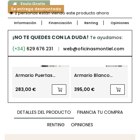
Envío Gratis
Se entrega desmontada
2 personas están viendo este producto ahora
Información
Financiación
Renting
Opiniones
¡NO TE QUEDES CON LA DUDA!
Te ayudamos:
(+34)
629 676 231
|
web@oficinasmontiel.com
Armario Puertas
Armario Blanco
Ar
Batientes Madera con
Oficina 185x80 cm.
Lla
Llave de Actiu
AR854 de Actiu
Ofi
283,00 €
395,00 €
34
DETALLES DEL PRODUCTO
FINANCIA TU COMPRA
RENTING
OPINIONES