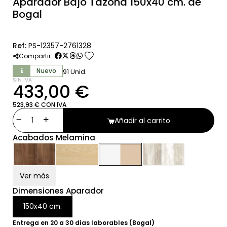
Aparador Bajo Tazona 150x40 cm. de
Bogal
Ref:
PS-12357-2761328
favorite
Compartir:
Nuevo
91 Unid.
SIN IVA
433,00 €
523,93 € CON IVA
Añadir al carrito
Acabados Melamina
Ver más
Dimensiones Aparador
150x40 cm.
Entrega en 20 a 30 días laborables (Bogal)