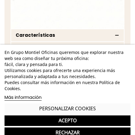
Características
Este pack incluye a la mesa Como y al aparador
En Grupo Montiel Oficinas queremos que explorar nuestra
Tazona Marfil sobre Alpin
web sea como diseñar tu próxima oficina:
Dimensiones Mesa -
Alto: 75 cm. / Ancho: 180
fácil, clara y pensada para ti.
cm. / Fondo: 90 cm. /
Utilizamos cookies para ofrecerte una experiencia más
personalizada y adaptada a tus necesidades.
Base metálica de marco cerrado en
Puedes consultar más información en nuestra Política de
acabado marfil
Cookies.
Más información
Tablero de melamina en acabado alpin
PERSONALIZAR COOKIES
Dimensiones Aparador - Alto: 68,5 cm. /
Ancho: 150 cm. / Fondo: 40 cm. /
ACEPTO
Base metálica de acabado marfil
RECHAZAR