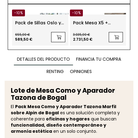
-10%
-10%
-10
Pack de Sillas Oslo y
Pack Mesa X5 +
Pac
Mesa Redonda
Armario Imola + Sillón
co
Lugano de Bogal
Cantabria + 2 Sillas
de
655,00 €
3.035,00 €
788,
Aita
589,50 €
2.731,50 €
709
DETALLES DEL PRODUCTO
FINANCIA TU COMPRA
RENTING
OPINIONES
Lote de Mesa Como y Aparador
Tazona de Bogal
El
Pack Mesa Como y Aparador Tazona Marfil
sobre Alpin de Bogal
es una solución completa y
coherente para
oficinas y hogares
que buscan
funcionalidad, diseño contemporáneo y
armonía estética
en un solo conjunto.