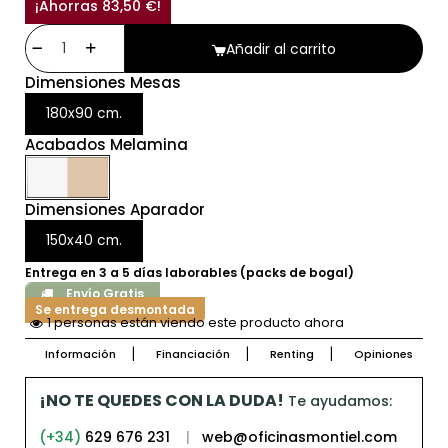
¡Ahorras 83,50 €!
Añadir al carrito
Dimensiones Mesas
180x90 cm.
Acabados Melamina
Dimensiones Aparador
150x40 cm.
Entrega en 3 a 5 días laborables (packs de bogal)
Envío Gratis
Se entrega desmontada
1 personas están viendo este producto ahora
Información
Financiación
Renting
Opiniones
¡NO TE QUEDES CON LA DUDA!
Te ayudamos:
(+34)
629 676 231
|
web@oficinasmontiel.com