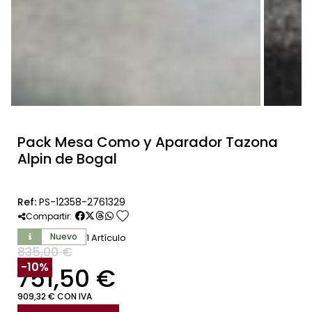
Pack Mesa Como y Aparador Tazona
Alpin de Bogal
Ref:
PS-12358-2761329
favorite
Compartir:
Nuevo
1 Artículo
835,00 €
SIN IVA
-10%
751,50 €
909,32 € CON IVA