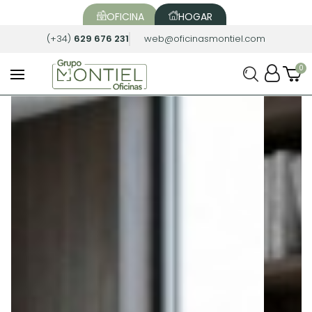
OFICINA
HOGAR
(+34)
629 676 231
web@oficinasmontiel.com