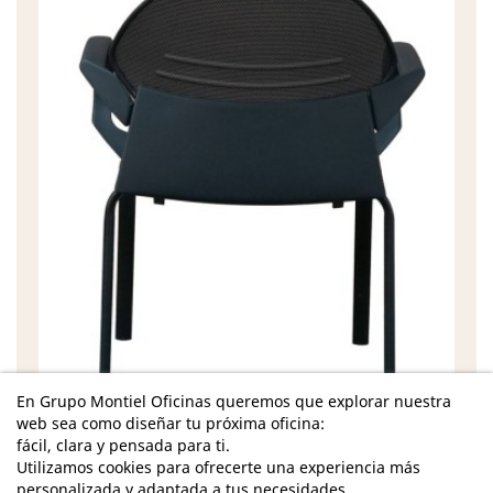
En Grupo Montiel Oficinas queremos que explorar nuestra
Características
web sea como diseñar tu próxima oficina:
fácil, clara y pensada para ti.
Dimensiones Totales - Alto: 82 cm. / Ancho: 62
Utilizamos cookies para ofrecerte una experiencia más
cm. / Fondo: 44 cm. /
personalizada y adaptada a tus necesidades.