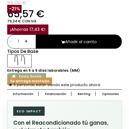
83,00 €
SIN IVA
-21%
65,57 €
79,34 € CON IVA
¡Ahorras 17,43 €!
Añadir al carrito
Tipos De Base
Entrega en 5 a 9 días laborables. (MM)
Envío Gratis
Se entrega montada
5 personas están viendo este producto ahora
Información
Financiación
Renting
Opiniones
ECO IMPACT
Con el Reacondicionado tú ganas,