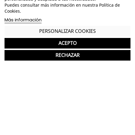
Puedes consultar más información en nuestra Política de
Dimensiones Asiento - Alto: 44 cm. / Ancho: 46
Cookies.
cm. / Fondo: 39 cm. /
Más información
Dimensiones Brazo - Alto: 19 cm. / Ancho: 4,5 cm.
PERSONALIZAR COOKIES
/ Fondo: 28 cm. /
Dimensiones Respaldo - Alto: 39 cm. / Ancho: 50
ACEPTO
cm. /
RECHAZAR
Base 4 patas metálicas de acabado negro
Brazos fijos de polipropileno de acabado negro
Asiento y respaldo hierro con orificios
*Puede presentar ligeros desperfectos derivados
de un uso anterior, que no afectan a su
funcionalidad.
*Los acabados pueden sufrir una ligera variación
en color/tono respecto a los originales.
GASTOS DE ENVÍO GRATUITOS A LA PENÍNSULA