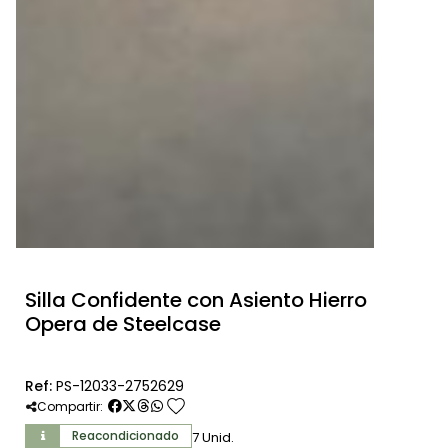
Silla Confidente con Asiento Hierro
Opera de Steelcase
Ref:
PS-12033-2752629
favorite
Compartir:
Reacondicionado
7 Unid.