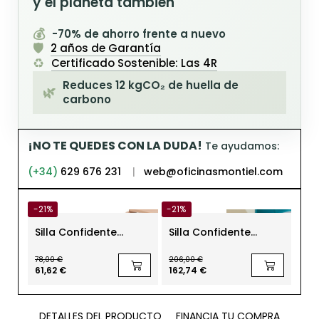
y el planeta también
💰
-70% de ahorro frente a nuevo
🛡️
2 años de Garantía
♻️
Certificado Sostenible: Las 4R
Reduces 12 kgCO₂ de huella de
🌿
carbono
¡NO TE QUEDES CON LA DUDA!
Te ayudamos:
(+34)
629 676 231
|
web@oficinasmontiel.com
-21%
-21%
-21
Silla Confidente
Silla Confidente
Sil
Oficina Acuario
Oficina Azul Dora Ofita
Ru
Polipropileno Montiel
- EXPRESS
Mon
78,00 €
206,00 €
124,
61,62 €
162,74 €
97,
DETALLES DEL PRODUCTO
FINANCIA TU COMPRA