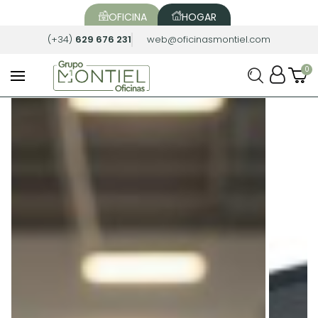
OFICINA
HOGAR
(+34)
629 676 231
web@oficinasmontiel.com