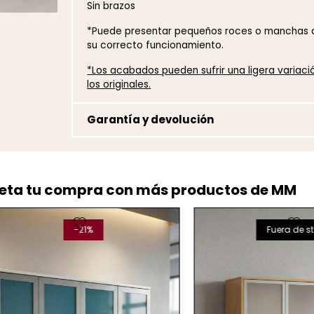
Sin brazos
*Puede presentar pequeños roces o manchas de
su correcto funcionamiento.
*Los acabados pueden sufrir una ligera variac
los originales.
Garantía y devolución
ta tu compra con más productos de MM
favorite
favorite
-21%
Fuera de stock