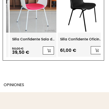
s
Silla Confidente Sala de
Silla Confidente Oficina
Si
e
Espera 4 Patas Golf de
Opción Pala Pf1
Tr
Kunna
Somomar
Ar
50,00 €
66
61,00 €
39,50 €
52
OPINIONES