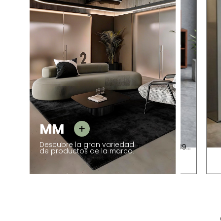
MM
MM
Descubre la gran variedad
Archivador Madera 4 Cajones MM1897
Armar
de productos de la marca.
1 Unid.
de Montiel
Bl
114,55 €
145,00 €