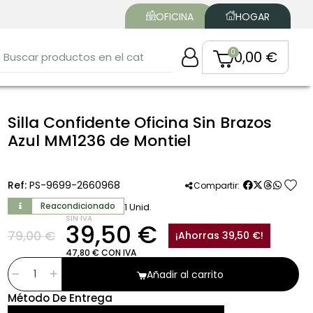
OFICINA
HOGAR
0,00 €
Silla Confidente Oficina Sin Brazos
Azul MM1236 de Montiel
favorite
Ref:
PS-9699-2660968
Compartir:
Reacondicionado
1 Unid.
SIN IVA
39,50 €
79,00 €
¡Ahorras 39,50 €!
47,80 € CON IVA
Añadir al carrito
Método De Entrega