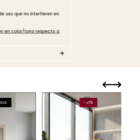
 uso que no interfieren en
ión en color/tono respecto a
favorite
-21%