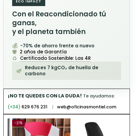
ECO IMPACT
Con el Reacondicionado tú
ganas,
y el planeta también
💰
-70% de ahorro frente a nuevo
🛡️
2 años de Garantía
♻️
Certificado Sostenible: Las 4R
Reduces 7 kgCO₂ de huella de
🌿
carbono
¡NO TE QUEDES CON LA DUDA!
Te ayudamos:
(+34)
629 676 231
|
web@oficinasmontiel.com
-21%
-21