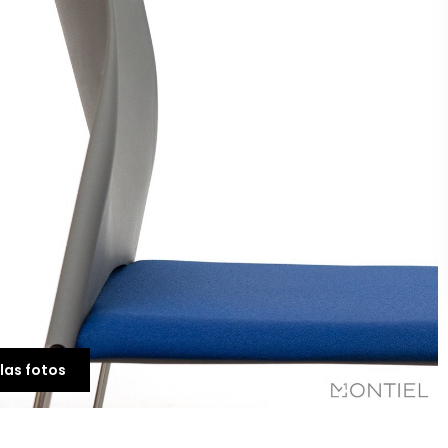
las fotos
-21%