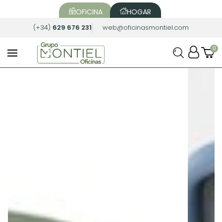
OFICINA
HOGAR
(+34)
629 676 231
web@oficinasmontiel.com