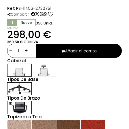
Ref:
PS-11456-2730751
favorite
Compartir:
Nuevo
350 Unid.
SIN IVA
298,00 €
360,58 € CON IVA
Añadir al carrito
Cabezal
Tipos De Base
Tipos De Brazo
Tapizados Tela