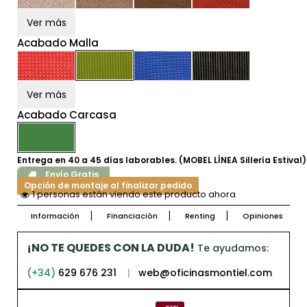
Ver más
Acabado Malla
Ver más
Acabado Carcasa
Entrega en 40 a 45 días laborables. (MOBEL LÍNEA Sillería Estival)
Envío Gratis
Opción de montaje al finalizar pedido
1 personas están viendo este producto ahora
Información
Financiación
Renting
Opiniones
¡NO TE QUEDES CON LA DUDA!
Te ayudamos:
(+34)
629 676 231
|
web@oficinasmontiel.com