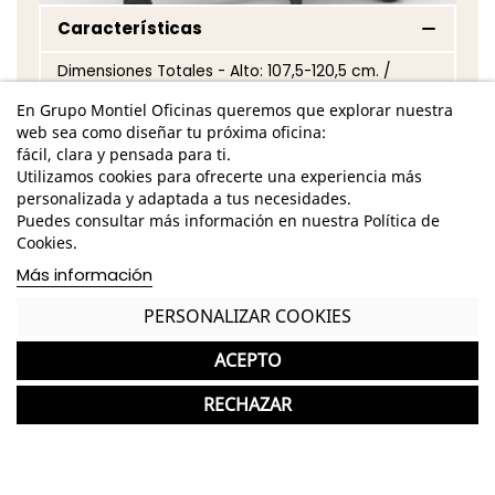
Características
Dimensiones Totales - Alto: 107,5-120,5 cm. /
Ancho: 69 cm. / Fondo: 69 cm. /
En Grupo Montiel Oficinas queremos que explorar nuestra
web sea como diseñar tu próxima oficina:
Dimensiones Asiento - Alto: 46,5-59,5 cm. /
fácil, clara y pensada para ti.
Ancho: 45 cm. / Fondo: 44 cm. /
Utilizamos cookies para ofrecerte una experiencia más
Dimensiones Respaldo - Alto: 61 cm. / Ancho: 46
personalizada y adaptada a tus necesidades.
cm. /
Puedes consultar más información en nuestra Política de
Cookies.
Base giratoria de poliamida de acabado negro
Más información
Marco del respaldo de acabado personalizable
PERSONALIZAR COOKIES
Respaldo de malla de acabado personalizable
ACEPTO
Mecanismo Sincro
RECHAZAR
Refuerzo lumbar regulable en altura
Asiento tapizado en tela de acabado
personalizable