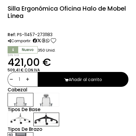
Silla Ergonómica Oficina Halo de Mobel
Línea
Ref:
PS-11457-2731183
favorite
Compartir:
Nuevo
350 Unid.
SIN IVA
421,00 €
509,41 € CON IVA
Añadir al carrito
Cabezal
Tipos De Base
Tipos De Brazo