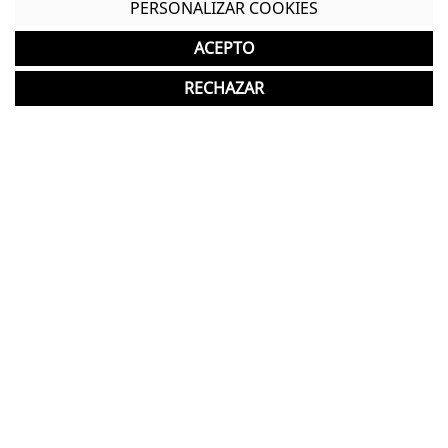
PERSONALIZAR COOKIES
asiento
ACEPTO
Respaldo regulable en altura
RECHAZAR
Mecanismo Sincro
Refuerzo lumbar regulable en profundidad (solo
versión malla)
Asiento tapizado en tela de acabado
personalizable
Asiento regulable en altura
Brazos 4D
Opción de añadir un cabezal del mismo acabado
y material que el respaldo
Cabezal regulable en altura
Consulta el
manual de uso
de la silla Halo de
Mobel Línea