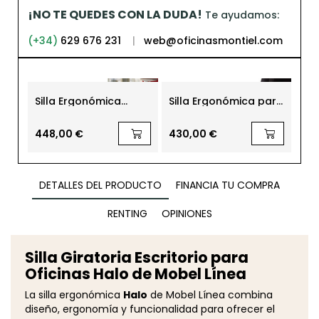
¡NO TE QUEDES CON LA DUDA!
Te ayudamos:
(+34)
629 676 231
|
web@oficinasmontiel.com
Silla Ergonómica
Silla Ergonómica para
Sil
Oficina Trim 50 Actiu
Oficina Touch de
Ofi
Forma 5
Mob
448,00 €
430,00 €
26
DETALLES DEL PRODUCTO
FINANCIA TU COMPRA
RENTING
OPINIONES
Silla Giratoria Escritorio para
Oficinas Halo de Mobel Línea
La silla ergonómica
Halo
de Mobel Línea combina
diseño, ergonomía y funcionalidad para ofrecer el