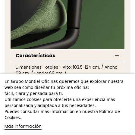
Características
Dimensiones Totales - Alto: 103,5-124 cm. / Ancho:
69 cm. / Fondo: 69 cm. /
En Grupo Montiel Oficinas queremos que explorar nuestra
Dimensiones Asiento - Alto: 44,5-57,5 cm. /
web sea como diseñar tu próxima oficina:
Ancho: 45 cm. / Fondo: 40,5-47,5 cm. /
fácil, clara y pensada para ti.
Utilizamos cookies para ofrecerte una experiencia más
Dimensiones Respaldo - Alto: 59-66,5 cm. /
personalizada y adaptada a tus necesidades.
Ancho: 44,5 cm. /
Puedes consultar más información en nuestra Política de
Cookies.
Base giratoria de poliamida de acabado
personalizable
Más información
Respaldo de malla negra o tapizado igual que el