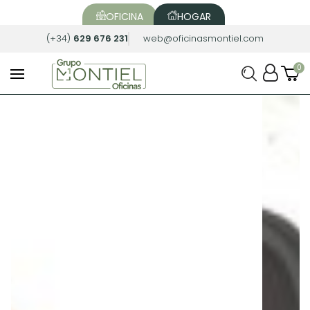
OFICINA
HOGAR
(+34)
629 676 231
web@oficinasmontiel.com