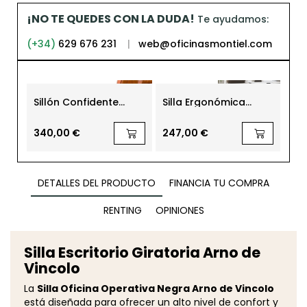
¡NO TE QUEDES CON LA DUDA!
Te ayudamos:
(+34)
629 676 231
|
web@oficinasmontiel.com
Sillón Confidente
Silla Ergonómica
Sil
Cantabria de Herpesa
Oficina Malla Edit de
Ofi
Mobel Línea
Niz
340,00 €
247,00 €
27
DETALLES DEL PRODUCTO
FINANCIA TU COMPRA
RENTING
OPINIONES
Silla Escritorio Giratoria Arno de
Vincolo
La
Silla Oficina Operativa Negra Arno de Vincolo
está diseñada para ofrecer un alto nivel de confort y