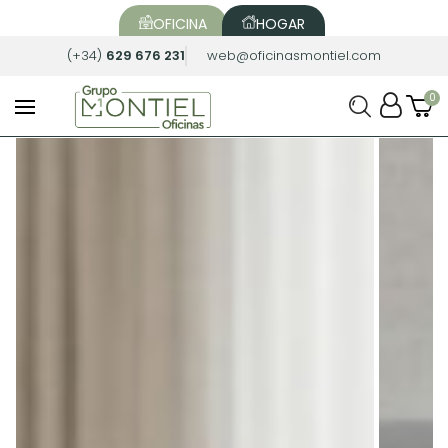
OFICINA
HOGAR
(+34)
629 676 231
web@oficinasmontiel.com