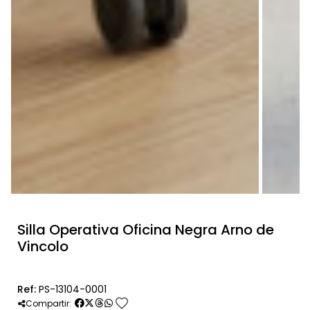
Silla Operativa Oficina Negra Arno de
Vincolo
Ref:
PS-13104-0001
favorite
Compartir: