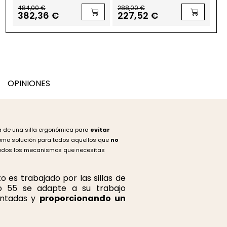
de Kunna - EXPRESS
Kunna - EXPRESS
288,00 €
247,00 €
227,52 €
195,13 €
OPINIONES
ra de una silla ergonómica para
evitar
omo solución para todos aquellos que
no
odos los mecanismos que necesitas
 es trabajado por las sillas de
to 55 se adapte a su trabajo
entadas y
proporcionando un