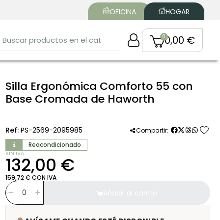
OFICINA
HOGAR
0,00 €
Silla Ergonómica Comforto 55 con
Base Cromada de Haworth
favorite
Ref:
PS-2569-2095985
Compartir:
Reacondicionado
SIN IVA
132,00 €
159,72 € CON IVA
Añadir al carrito