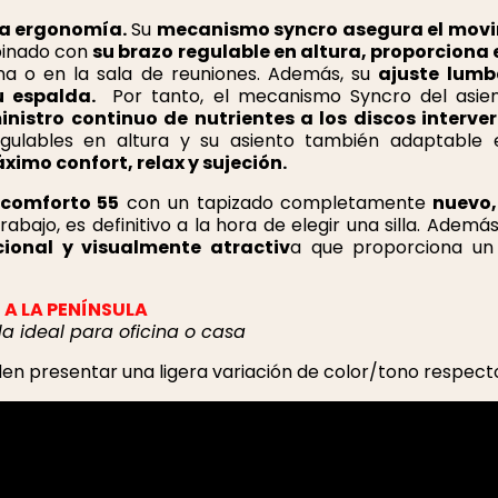
la ergonomía.
Su
mecanismo syncro asegura el mov
binado con
su brazo regulable en altura, proporciona 
cina o en la sala de reuniones. Además, su
ajuste lumb
u espalda.
Por tanto, el mecanismo Syncro del asie
istro continuo de nutrientes a los discos interver
gulables en altura y su asiento también adaptable 
ximo confort, relax y sujeción.
 comforto 55
con un tapizado completamente
nuevo,
bajo, es definitivo a la hora de elegir una silla. Además,
cional y visualmente atractiv
a que proporciona u
A LA PENÍNSULA
a ideal para oficina o casa
 presentar una ligera variación de color/tono respecto a