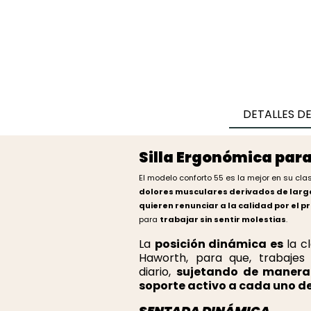
DETALLES D
Silla Ergonómica pa
El modelo conforto 55 es la mejor en su cl
dolores musculares derivados de larg
quieren renunciar a la calidad por el p
para
trabajar sin sentir molestias
.
La
posición dinámica es
la c
Haworth, para que, trabajes
diario,
sujetando de manera
soporte activo a cada uno d
SENTADA DINÁMICA