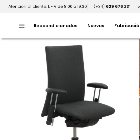
Atención al cliente:
L - V de 8:00 a 19:30
(+34)
629 676 231
w
menu
Reacondicionados
Nuevos
Fabricació
Fuera de stock