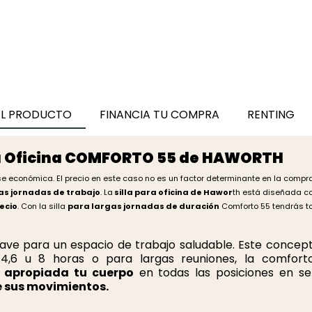
Euromof
EXPRESS
484,00 €
278,00 €
382,36 €
EL PRODUCTO
FINANCIA TU COMPRA
RENTING
ra Oficina COMFORTO 55 de HAWORTH
ase económica. El precio en este caso no es un factor determinante en la comp
as jornadas de trabajo
. La
silla para oficina de Hawor
th está diseñada c
recio
. Con la silla
para largas jornadas de duración
Comforto 55 tendrás t
lave para un espacio de trabajo saludable. Este concepto
 4,6 u 8 horas o para largas reuniones, la comfor
 apropiada tu cuerpo
en todas las posiciones en s
e sus movimientos.