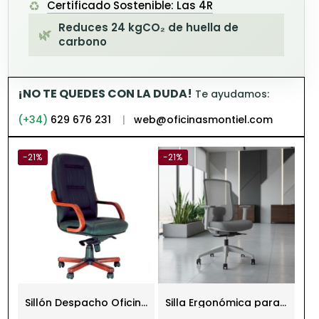
♻️
Certificado Sostenible: Las 4R
Reduces 24 kgCO₂ de huella de
🌿
carbono
¡NO TE QUEDES CON LA DUDA!
Te ayudamos:
(+34)
629 676 231
|
web@oficinasmontiel.com
-21%
-21%
na
Silla Ergonómica para
Sillón Despacho
Oficina Malla Edward
Dirección Dora de