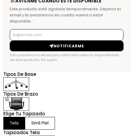
AVÍSAME CUANDO ESTÉ DISPONIBLE
Este producto está agotado temporalmente. Déjanos tu
email y te avisaremos en cuanto vuelva a estar
disponible.
NOTIFICARME
Solo usaremos tu email para notificarte sobre la disponibilidad
de este producto. Sin spam.
Tipos De Base
Tipos De Brazo
Elige Tu Tapizado
Tela
Simil Piel
Tapizados Tela