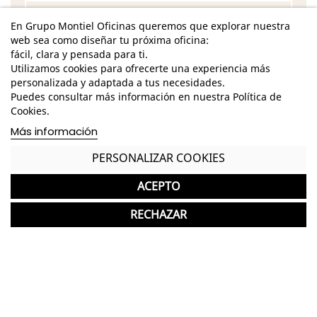
Características
En Grupo Montiel Oficinas queremos que explorar nuestra
web sea como diseñar tu próxima oficina:
Dimensiones - Alto: 104,5-113 cm. / Ancho: 63 cm. /
fácil, clara y pensada para ti.
Fondo: 46 cm.
Utilizamos cookies para ofrecerte una experiencia más
Alto de brazos: 18-26 cm.
personalizada y adaptada a tus necesidades.
Puedes consultar más información en nuestra Política de
Alto del respaldo: 58 cm.
Cookies.
Más información
Base giratoria de poliamida negra o de aluminio
pulido
PERSONALIZAR COOKIES
Respaldo de malla negra
ACEPTO
Asiento tapizado en tela o símil piel de acabado
a elegir
RECHAZAR
Mecanismo Sincro
Asiento regulable en altura
Apoyo lumbar regulable en altura
Brazos 1D