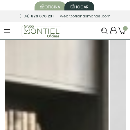
OFICINA
HOGAR
(+34)
629 676 231
web@oficinasmontiel.com