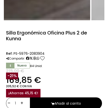
Silla Ergonómica Oficina Plus 2 de
Kunna
Ref:
PS-5976-2083904
favorite
Compartir:
Nuevo
84 Unid.
215,00 €
SIN IVA
-21%
169,85 €
205,52 € CON IVA
¡Ahorras 45,15 €!
Añadir al carrito