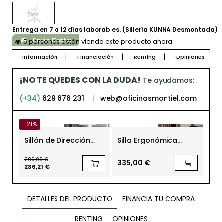
Entrega en 7 a 12 días laborables. (Sillería KUNNA Desmontada)
Envío Gratis
5 personas están viendo este producto ahora
Información
Financiación
Renting
Opiniones
¡NO TE QUEDES CON LA DUDA!
Te ayudamos:
(+34)
629 676 231
|
web@oficinasmontiel.com
-21%
-21
Sillón de Dirección
Silla Ergonómica
Sil
para Despacho Trini
Negra para Oficinas
Ofi
de Kunna
Montreal de Euromof
de
299,00 €
258,
335,00 €
236,21 €
203
DETALLES DEL PRODUCTO
FINANCIA TU COMPRA
RENTING
OPINIONES