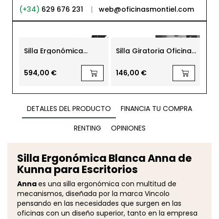
(+34)
629 676 231
|
web@oficinasmontiel.com
Silla Ergonómica
Silla Giratoria Oficina
Sil
Oficina TNK 20 Uso
Roma de Euromof
Ofi
Intensivo Actiu
Pis
594,00 €
146,00 €
210
DETALLES DEL PRODUCTO
FINANCIA TU COMPRA
RENTING
OPINIONES
Silla Ergonómica Blanca Anna de
Kunna para Escritorios
Anna
es una silla ergonómica con multitud de
mecanismos, diseñada por la marca Vincolo
pensando en las necesidades que surgen en las
oficinas con un diseño superior, tanto en la empresa