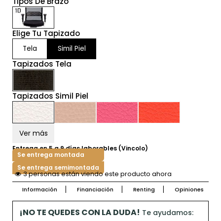
Tipos De Brazo
Elige Tu Tapizado
Tela
Simil Piel
Tapizados Tela
Tapizados Simil Piel
Ver más
Entrega en 5 a 9 días laborables (Vincolo)
Se entrega montada
Se entrega semimontada
2 personas están viendo este producto ahora
Información
Financiación
Renting
Opiniones
¡NO TE QUEDES CON LA DUDA!
Te ayudamos: