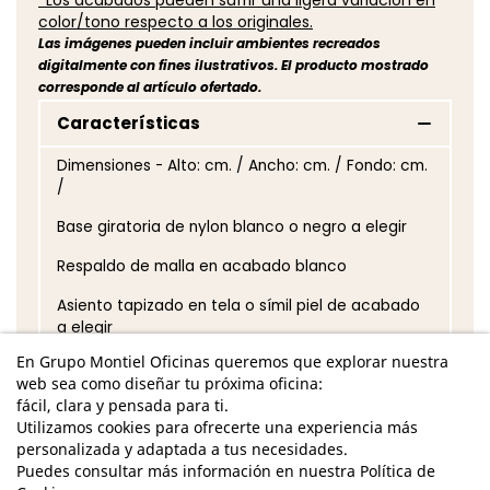
color/tono respecto a los originales.
Las imágenes pueden incluir ambientes recreados
digitalmente con fines ilustrativos. El producto mostrado
corresponde al artículo ofertado.
Características
Dimensiones - Alto: cm. / Ancho: cm. / Fondo: cm.
/
Base giratoria de nylon blanco o negro a elegir
Respaldo de malla en acabado blanco
Asiento tapizado en tela o símil piel de acabado
a elegir
En Grupo Montiel Oficinas queremos que explorar nuestra
Mecanismo Sincro
web sea como diseñar tu próxima oficina:
fácil, clara y pensada para ti.
Apoyo lumbar regulable en altura
Utilizamos cookies para ofrecerte una experiencia más
Asiento regulable en altura
personalizada y adaptada a tus necesidades.
Puedes consultar más información en nuestra Política de
Mecanismo Trasla