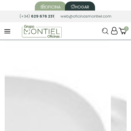
OFICINA
HOGAR
(+34)
629 676 231
web@oficinasmontiel.com