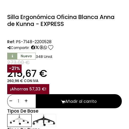
Silla Ergonómica Oficina Blanca Anna
de Kunna - EXPRESS
Ref:
PS-7148-2200528
favorite
Compartir:
Nuevo
348 Unid.
273,00 €
SIN IVA
-21%
215,67 €
260,96 € CON IVA
¡Ahorras 57,33 €!
Añadir al carrito
Tipos De Base