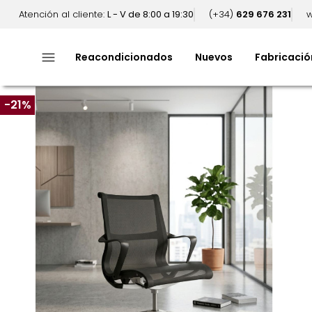
Atención al cliente:
L - V de 8:00 a 19:30
(+34)
629 676 231
w
menu
Reacondicionados
Nuevos
Fabricació
-21%