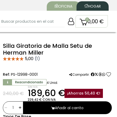
OFICINA
HOGAR
0,00 €
Silla Giratoria de Malla Setu de
Herman Miller
favorite
Ref:
PS-12998-0001
Compartir:
Reacondicionado
4 Unid.
SIN IVA
189,60 €
240,00 €
¡Ahorras 50,40 €!
229,42 € CON IVA
Añadir al carrito
Tipos De Base