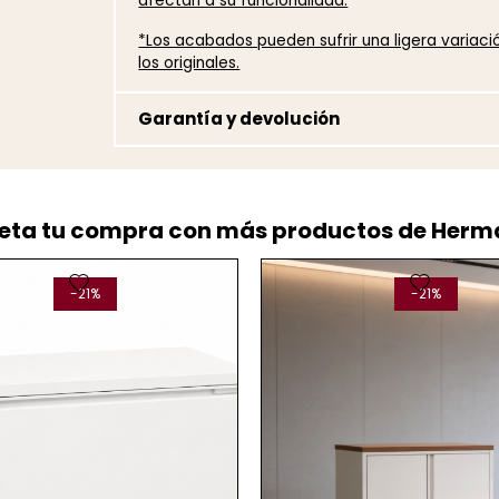
afectan a su funcionalidad.
*Los acabados pueden sufrir una ligera variac
los originales.
Garantía y devolución
ta tu compra con más productos de Herma
favorite
favorite
-21%
-21%