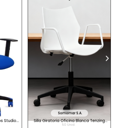
Somomar S.A.
os Studio
Silla Giratoria Oficina Blanca Tenzing
S
50 Unid.
tiel
de Somomar