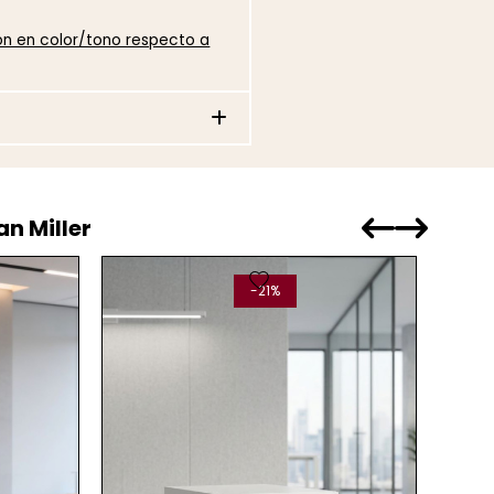
ión en color/tono respecto a
n Miller
favorite
-21%