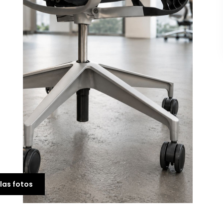
-21%
las fotos
Silla Ergonómica Ofici
Tapizada Think V2 de