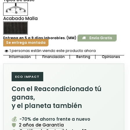
Acabado Malla
Entrega en 5 a 9 días laborables. (MM)
Envío Gratis
Se entrega montada
2 personas están viendo este producto ahora
Información
Financiación
Renting
Opiniones
ECO IMPACT
Con el Reacondicionado tú
ganas,
y el planeta también
💰
-70% de ahorro frente a nuevo
🛡️
2 años de Garantía