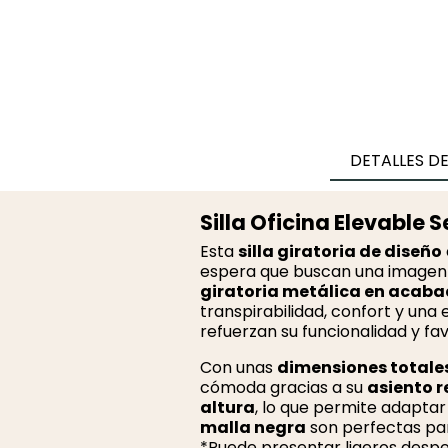
DETALLES D
Silla Oficina Elevable 
Esta
silla giratoria de diseño
espera que buscan una imagen 
giratoria metálica en acaba
transpirabilidad, confort y un
refuerzan su funcionalidad y f
Con unas
dimensiones totales
cómoda gracias a su
asiento r
altura
, lo que permite adaptar 
malla negra
son perfectas par
*Puede presentar ligeros desper