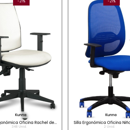
-21%
-21%
Kunna
Kunna
rgonómica Oficina Rachel de
Silla Ergonómica Oficina Niñ
348 Unid.
2 Unid.
Kunna - EXPRESS
con Respaldo Malla Mon