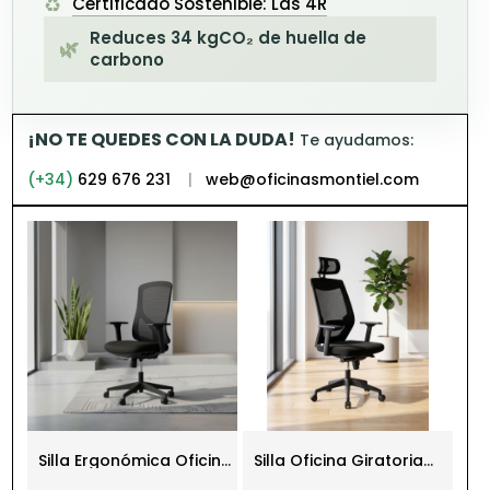
♻️
Certificado Sostenible: Las 4R
Reduces 34 kgCO₂ de huella de
🌿
carbono
¡NO TE QUEDES CON LA DUDA!
Te ayudamos:
(+34)
629 676 231
|
web@oficinasmontiel.com
na
Silla Ergonómica Oficina
Silla Oficina Giratoria
Si
Negra con Brazos
RD-908W de Rocada
Of