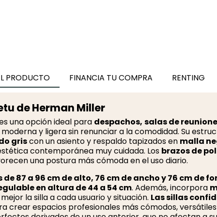
Steelcase
305,00 €
240,95 €
EL PRODUCTO
FINANCIA TU COMPRA
RENTING
Setu de Herman Miller
es una opción ideal para
despachos,
salas de reunion
moderna y ligera sin renunciar a la comodidad. Su estr
do gris
con un asiento y respaldo tapizados en
malla n
a estética contemporánea muy cuidada. Los
brazos de po
avorecen una postura más cómoda en el uso diario.
 de 87 a 96 cm de alto, 76 cm de ancho y 76 cm de f
egulable en altura de 44 a 54 cm
. Además, incorpora
m
mejor la silla a cada usuario y situación.
Las sillas confi
a crear espacios profesionales más cómodos, versátiles
fectos derivados de un uso anterior, que no afectan a su