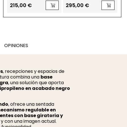
Nantes de Euromof
Fo
215,00 €
295,00 €
3
OPINIONES
es
, recepciones y espacios de
uctura combina una
base
egra
, una solución que aporta
lipropileno en acabado negro
ondo
, ofrece una sentada
ecanismo regulable en
dentes con base giratoria y
 y con una imagen actual.
 funcionalidad.