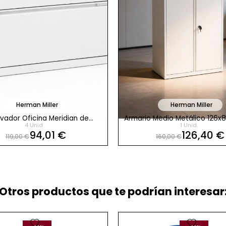
Herman Miller
Herman Miller
ivador Oficina Meridian de
Armario Medio Metálico 126x
4 Unid.
1 Unid.
Herman Miller
Herman Miller
94,01 €
126,40 €
119,00 €
160,00 €
Otros productos que te podrían interesar:
favorite
favorite