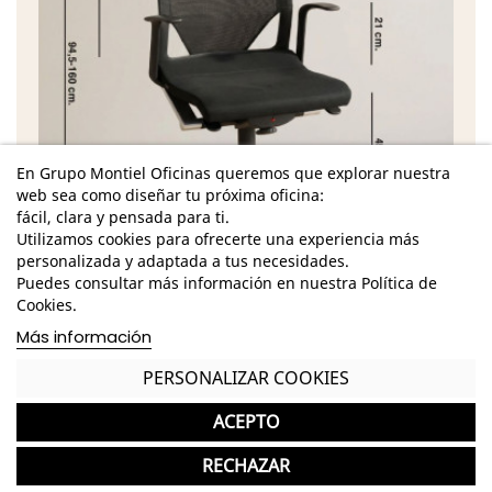
En Grupo Montiel Oficinas queremos que explorar nuestra
web sea como diseñar tu próxima oficina:
fácil, clara y pensada para ti.
Utilizamos cookies para ofrecerte una experiencia más
personalizada y adaptada a tus necesidades.
Puedes consultar más información en nuestra Política de
Cookies.
Características
Más información
Dimensiones Totales - Alto: 94,5 - 106 cm. /
PERSONALIZAR COOKIES
Ancho: 56,5 cm. / Fondo: 65 cm. /
ACEPTO
Dimensiones Asiento - Alto: 45 - 56 cm. / Ancho:
46, 5 cm. / Fondo: 46 cm. /
RECHAZAR
Dimensiones Brazo - Alto: 21 cm. / Ancho: 5 cm. /