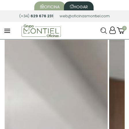
OFICINA
HOGAR
(+34)
629 676 231
web@oficinasmontiel.com