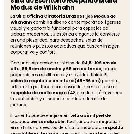
Silla de Escritorio Respaldo Malla
Modus de Wilkhahn
La
Silla Oficina Giratoria Brazos Fijos Modus de
Wilkhahn
combina diseño contemporáneo, ligereza
visual y ergonomía funcional para espacios de
trabajo modernos. Su estética elegante la convierte
en una pieza ideal para despachos, salas de
reuniones o puestos operativos que buscan imagen
corporativa y confort.
Con unas dimensiones totales de
94,5–106 cm de
alto, 56,5 cm de ancho y 65 cm de fondo
, ofrece
proporciones equilibradas y movilidad fluida. El
asiento regulable en altura (45–56 cm)
permite
adaptar la postura a cada usuario, mientras que el
respaldo de malla negra
(48 cm de alto) favorece
la ventilación y el soporte continuo durante la
jornada.
El asiento puede elegirse en
tela o símil piel de
acabado
personalizable
, facilitando su integración
en distintos proyectos de oficina. Incorpora
respaldo
regulable en tensión
, que ajusta la resistencia del