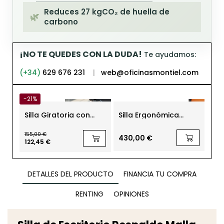
Reduces 27 kgCO₂ de huella de
🌿
carbono
¡NO TE QUEDES CON LA DUDA!
Te ayudamos:
(+34)
629 676 231
|
web@oficinasmontiel.com
-21%
Silla Giratoria con
Silla Ergonómica
Sil
Brazos Fijos y Asiento
Oficina Dax Somomar
Ofi
en Piel Negra de Bene
Wor
155,00 €
430,00 €
513
122,45 €
DETALLES DEL PRODUCTO
FINANCIA TU COMPRA
RENTING
OPINIONES