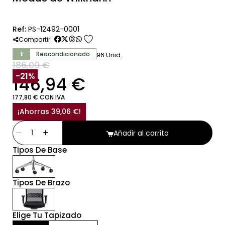
Ref:
PS-12492-0001
favorite
Compartir:
Reacondicionado
96 Unid.
186,00 €
SIN IVA
-21%
146,94 €
177,80 € CON IVA
¡Ahorras 39,06 €!
Añadir al carrito
Tipos De Base
Tipos De Brazo
Elige Tu Tapizado