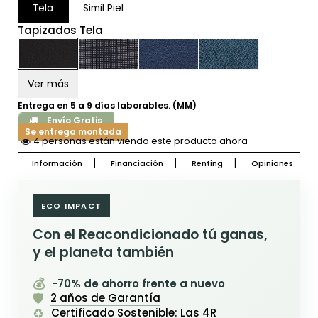
Tela
Simil Piel
Tapizados Tela
Ver más
Entrega en 5 a 9 días laborables. (MM)
Envío Gratis
Se entrega montada
4 personas están viendo este producto ahora
Información
Financiación
Renting
Opiniones
ECO IMPACT
Con el Reacondicionado tú ganas,
y el planeta también
💰
-70% de ahorro frente a nuevo
🛡️
2 años de Garantía
♻️
Certificado Sostenible: Las 4R