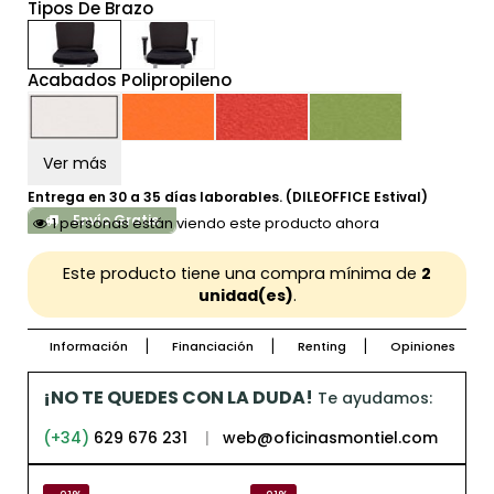
Tipos De Brazo
Acabados Polipropileno
Ver más
Entrega en 30 a 35 días laborables. (DILEOFFICE Estival)
Envío Gratis
1 personas están viendo este producto ahora
Este producto tiene una compra mínima de
2
unidad(es)
.
Información
Financiación
Renting
Opiniones
¡NO TE QUEDES CON LA DUDA!
Te ayudamos:
(+34)
629 676 231
|
web@oficinasmontiel.com