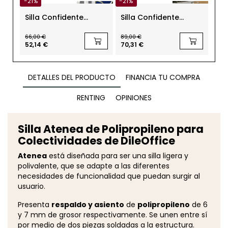
-21%
-21%
-21
Silla Confidente
Silla Confidente
Sil
Oficina Recepción
Oficina de Madera
Ofi
Patín 454 Steelcase
Gorka de Akaba
Rat
66,00 €
89,00 €
221,
52,14 €
70,31 €
174
DETALLES DEL PRODUCTO
FINANCIA TU COMPRA
RENTING
OPINIONES
Silla Atenea de Polipropileno para
Colectividades de DileOffice
Atenea
está diseñada para ser una silla ligera y
polivalente, que se adapte a las diferentes
necesidades de funcionalidad que puedan surgir al
usuario.
Presenta
respaldo y asiento
de
polipropileno
de 6
y 7 mm de grosor respectivamente. Se unen entre sí
por medio de dos piezas soldadas a la estructura.