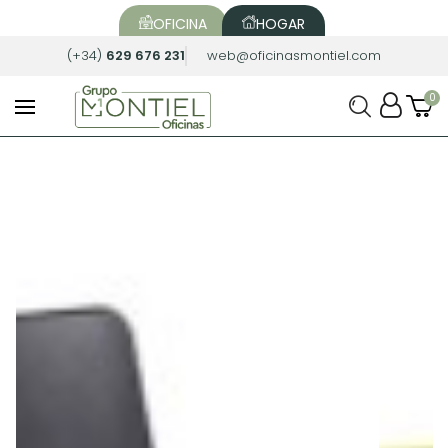
OFICINA
HOGAR
(+34)
629 676 231
web@oficinasmontiel.com