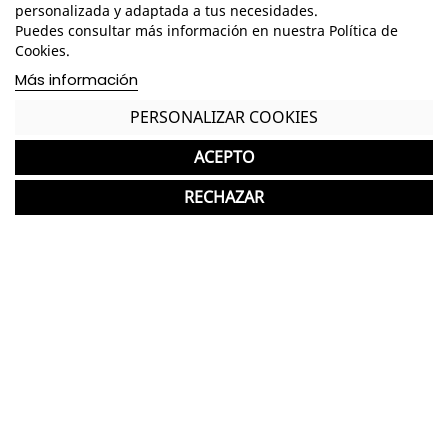
grafito, negro o cromado
personalizada y adaptada a tus necesidades.
Puedes consultar más información en nuestra Política de
Carcasa de polipropileno de varios acabados a
Cookies.
elegir
Más información
Opción con o sin brazos en el mismo acabado
PERSONALIZAR COOKIES
que la carcasa
*Los acabados mostrados pueden presentar una
ACEPTO
ligera variación de color/tono respecto a los
originales.
RECHAZAR
GASTOS DE ENVÍO GRATUITOS A LA PENÍNSULA
Silla de Colectividades nueva ideal para salas
polivalentes
Garantía y devolución
Completa tu compra con más