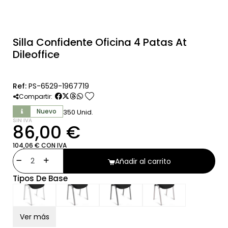
Silla Confidente Oficina 4 Patas At
Dileoffice
Ref:
PS-6529-1967719
favorite
Compartir:
Nuevo
350 Unid.
SIN IVA
86,00 €
104,06 € CON IVA
Añadir al carrito
Tipos De Base
Ver más