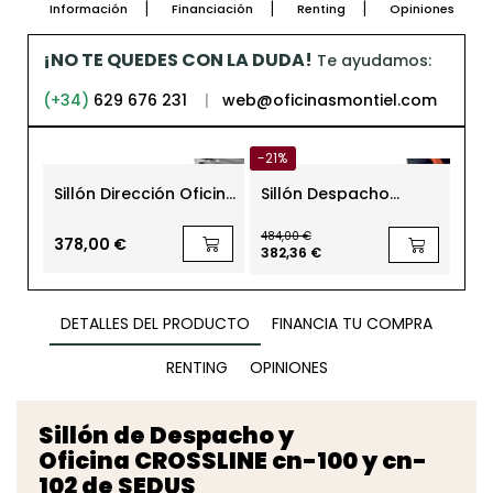
Información
Financiación
Renting
Opiniones
¡NO TE QUEDES CON LA DUDA!
Te ayudamos:
(+34)
629 676 231
|
web@oficinasmontiel.com
-21%
Sillón Dirección Oficina
Sillón Despacho
Sil
con Brazos Tokio de
Oficina Senda de
pa
Euromof
Kunna - EXPRESS
Cu
484,00 €
378,00 €
1.2
382,36 €
DETALLES DEL PRODUCTO
FINANCIA TU COMPRA
RENTING
OPINIONES
Sillón de Despacho y
Oficina CROSSLINE cn-100 y cn-
102 de SEDUS