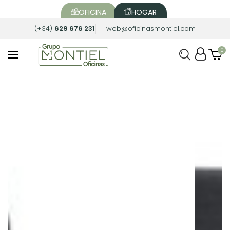
OFICINA
HOGAR
(+34)
629 676 231
web@oficinasmontiel.com