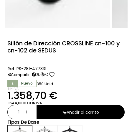
Sillón de Dirección CROSSLINE cn-100 y
cn-102 de SEDUS
Ref:
PS-281-477331
favorite
Compartir:
Nuevo
350 Unid.
SIN IVA
1.358,70 €
1.644,03 € CON IVA
Añadir al carrito
Tipos De Base