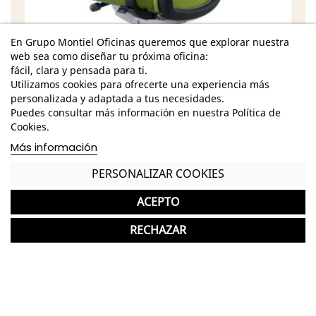
En Grupo Montiel Oficinas queremos que explorar nuestra
web sea como diseñar tu próxima oficina:
fácil, clara y pensada para ti.
Utilizamos cookies para ofrecerte una experiencia más
personalizada y adaptada a tus necesidades.
Características
Puedes consultar más información en nuestra Política de
Cookies.
Dimensiones - Alto: 100 cm. / Ancho: 68 cm. /
Más información
Fondo: 68 cm.
PERSONALIZAR COOKIES
Dimensiones - Alto: 136 cm. / Ancho: 68 cm. /
Fondo: 115 cm.
ACEPTO
Mecanismo sincro
RECHAZAR
Refuerzo lumbar ajustable
Reposabrazos multifuncionales
Reposacabezas opcional
Tapizado con posibilidad de elegir color