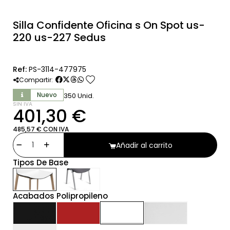
Silla Confidente Oficina s On Spot us-
220 us-227 Sedus
Ref:
PS-3114-477975
favorite
Compartir:
Nuevo
350 Unid.
SIN IVA
401,30 €
485,57 € CON IVA
Añadir al carrito
Tipos De Base
Acabados Polipropileno