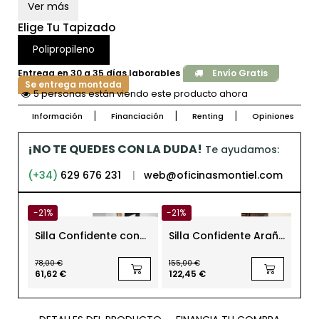
Ver más
Elige Tu Tapizado
Polipropileno
Entrega en 30 a 35 días laborables
Envío Gratis
Se entrega montada
5 personas están viendo este producto ahora
Información
Financiación
Renting
Opiniones
¡NO TE QUEDES CON LA DUDA!
Te ayudamos:
(+34)
629 676 231
|
web@oficinasmontiel.com
-21%
-21%
-50
Silla Confidente con
Silla Confidente Araña
Sil
Respaldo
Giratoria Catifa de
Ofi
Polipropileno Negro
Arper
Dil
78,00 €
155,00 €
96,0
Spacio de Actiu
61,62 €
122,45 €
48,