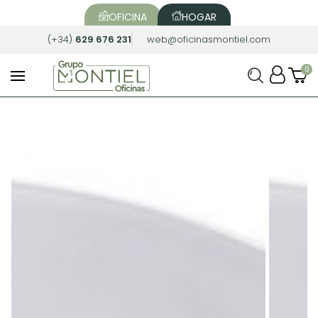
OFICINA
HOGAR
(+34)
629 676 231
web@oficinasmontiel.com