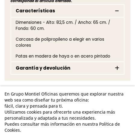
corresponde al artículo ofertado.
Características
Dimensiones - Alto: 82,5 cm. / Ancho: 65 cm. /
Fondo: 60 cm.
Carcasa de polipropileno a elegir en varios
colores
Patas en madera de haya o en acero pintado
Garantía y devolución
En Grupo Montiel Oficinas queremos que explorar nuestra
Completa tu compra con más
web sea como diseñar tu próxima oficina:
productos de Sedus
fácil, clara y pensada para ti.
Utilizamos cookies para ofrecerte una experiencia más
personalizada y adaptada a tus necesidades.
Sedus
Puedes consultar más información en nuestra Política de
favorite
Mesa Alta Mastermind Stehtisch 240x120 cm. Nórdica
Cookies.
-21%
1 Unid.
de Sedus