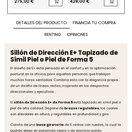
275,00 €
428,00 €
236
DETALLES DEL PRODUCTO
FINANCIA TU COMPRA
RENTING
OPINIONES
Sillón de Dirección E+ Tapizado de
Símil Piel o Piel de Forma 5
El diseño de E+ está pensado en el confort y en la optimización
postural en la oficina, para aquellas personas que trabajan
muchas horas sentadas. Combina esto con la elegancia propia
de un diseño de líneas rectas, inspirado en los despachos
direccionales y ejecutivos.
El
sillón de Dirección E+ de Forma 5
está tapizado en símil piel o
piel de alta calidad. Dispone de
brazos regulables
, los cuales
son elevables en altura, y regulables en profundidad y giro.
Consta de una
base giratoria
de 5 radios con ruedas, la cual la
podrás elegir en poliamida negra o de aluminio pulido.