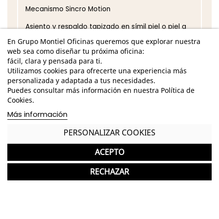
Mecanismo Sincro Motion
Asiento y respaldo tapizado en símil piel o piel a
elegir en varios acabados
En Grupo Montiel Oficinas queremos que explorar nuestra
web sea como diseñar tu próxima oficina:
Asiento regulable en altura
fácil, clara y pensada para ti.
Utilizamos cookies para ofrecerte una experiencia más
Brazos 3D regulables en altura, profundidad y giro
personalizada y adaptada a tus necesidades.
*Los acabados pueden sufrir una ligera variación
Puedes consultar más información en nuestra Política de
en color/tono respecto a los originales.
Cookies.
Más información
GASTOS DE ENVÍO GRATUITOS A LA PENÍNSULA
PERSONALIZAR COOKIES
Sillón Ergonómico nuevo ideal para Despachos de
Dirección
ACEPTO
Garantía y devolución
RECHAZAR
Completa tu compra con más