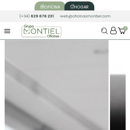
OFICINA
HOGAR
(+34)
629 676 231
web@oficinasmontiel.com