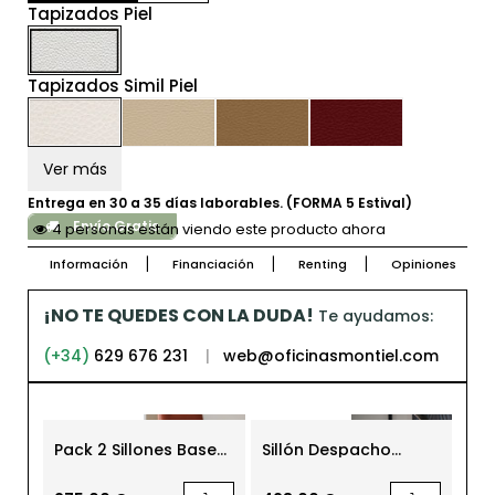
Tapizados Piel
Tapizados Simil Piel
Ver más
Entrega en 30 a 35 días laborables. (FORMA 5 Estival)
Envío Gratis
4 personas están viendo este producto ahora
Información
Financiación
Renting
Opiniones
¡NO TE QUEDES CON LA DUDA!
Te ayudamos:
(+34)
629 676 231
|
web@oficinasmontiel.com
-21
Pack 2 Sillones Base
Sillón Despacho
Sil
Patín MM1731 de
Oficina Roa de Mobel
par
Montiel
Línea
de
299,