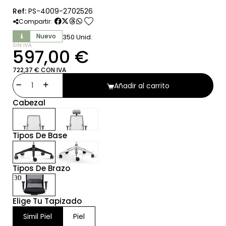
Ref:
PS-4009-2702526
favorite
Compartir:
Nuevo
350 Unid.
SIN IVA
597,00 €
722,37 € CON IVA
Añadir al carrito
Cabezal
Tipos De Base
Tipos De Brazo
Elige Tu Tapizado
Simil Piel
Piel