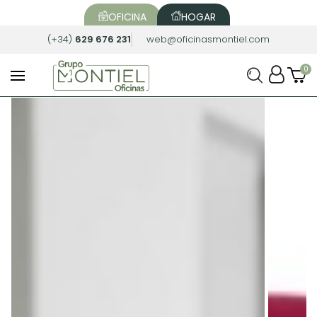
OFICINA
HOGAR
(+34)
629 676 231
web@oficinasmontiel.com