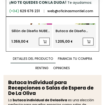
¡NO TE QUEDES CON LA DUDA!
Te ayudamos:
(+34)
629 676 231
|
web@oficinasmontiel.com
-21
Sillón de Diseño NUBE
Butaca de Diseño
Sof
de STUA
Nimrod SD52 de Magis
Sal
de
690,
1.359,00 €
1.205,00 €
545
DETALLES DEL PRODUCTO
FINANCIA TU COMPRA
RENTING
OPINIONES
Butaca Individual para
Recepciones o Salas de Espera de
De La Oliva
La
butaca individual de Delaoliva
es una elección
perfecta para aquellos espacios como salas de