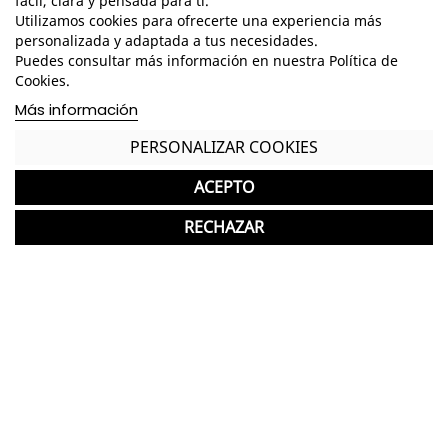
fácil, clara y pensada para ti.
Utilizamos cookies para ofrecerte una experiencia más
personalizada y adaptada a tus necesidades.
Puedes consultar más información en nuestra Política de
Cookies.
Más información
Características
PERSONALIZAR COOKIES
Dimensiones - Alto: 82,5 cm. / Ancho: 58 cm. /
ACEPTO
Fondo: 52 cm. /
RECHAZAR
Tapizado en tela o símil piel de acabado
personalizable a elegir
Estructura de patín en negro
Sin brazos
*Puede presentar pequeños roces o manchas de
uso que no interfieren en su correcto
funcionamiento.
*Los acabados pueden sufrir una ligera variación