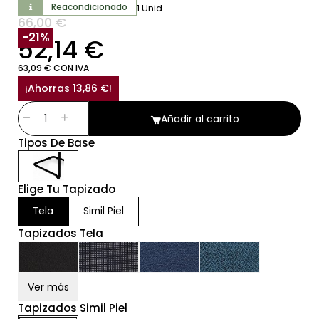
Reacondicionado
1 Unid.
66,00 €
SIN IVA
-21%
52,14 €
63,09 € CON IVA
¡Ahorras 13,86 €!
Añadir al carrito
Tipos De Base
Elige Tu Tapizado
Tela
Simil Piel
Tapizados Tela
Ver más
Tapizados Simil Piel