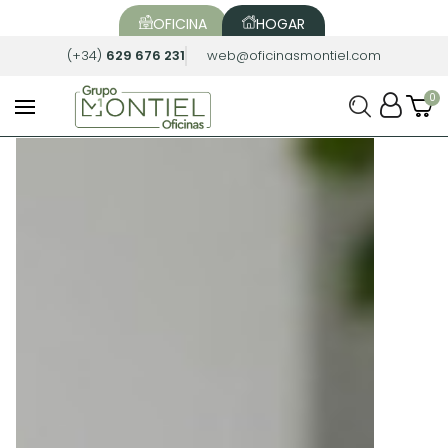
OFICINA
HOGAR
(+34)
629 676 231
web@oficinasmontiel.com