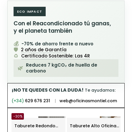
ECO IMPACT
Con el Reacondicionado tú ganas,
y el planeta también
💰
-70% de ahorro frente a nuevo
🛡️
2 años de Garantía
♻️
Certificado Sostenible: Las 4R
Reduces 7 kgCO₂ de huella de
🌿
carbono
¡NO TE QUEDES CON LA DUDA!
Te ayudamos:
(+34)
629 676 231
|
web@oficinasmontiel.com
-30%
Taburete Redondo
Taburete Alto Oficina
Tab
con Reposapiés
Montana de Euromof
Ser