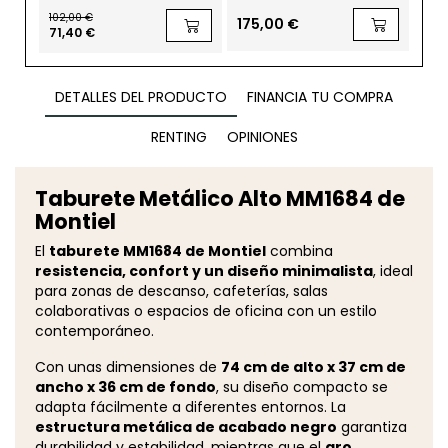
MM1729 de Montiel
102,00 €
175,00 €
96
71,40 €
DETALLES DEL PRODUCTO
FINANCIA TU COMPRA
RENTING
OPINIONES
Taburete Metálico Alto MM1684 de
Montiel
El
taburete MM1684 de Montiel
combina
resistencia, confort y un diseño minimalista
, ideal
para zonas de descanso, cafeterías, salas
colaborativas o espacios de oficina con un estilo
contemporáneo.
Con unas dimensiones de
74 cm de alto x 37 cm de
ancho x 36 cm de fondo
, su diseño compacto se
adapta fácilmente a diferentes entornos. La
estructura metálica de acabado negro
garantiza
durabilidad y estabilidad, mientras que el
aro