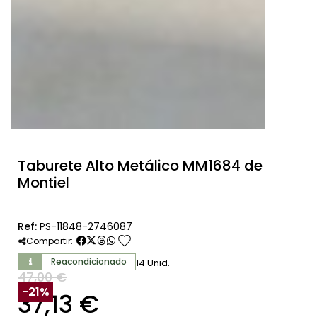
Taburete Alto Metálico MM1684 de
Montiel
Ref:
PS-11848-2746087
favorite
Compartir:
Reacondicionado
14 Unid.
47,00 €
SIN IVA
-21%
37,13 €