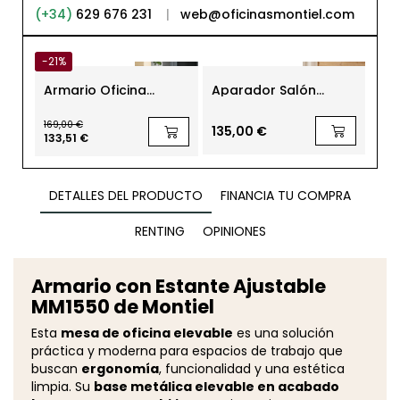
(+34)
629 676 231
|
web@oficinasmontiel.com
-21%
Armario Oficina
Aparador Salón
Arm
Metálico 2 Estantes y
74x154x41cm. Rosven
Pue
4 Cajones de Levira
Plus
con
169,00 €
Fo
135,00 €
54
133,51 €
DETALLES DEL PRODUCTO
FINANCIA TU COMPRA
RENTING
OPINIONES
Armario con Estante Ajustable
MM1550 de Montiel
Esta
mesa de oficina elevable
es una solución
práctica y moderna para espacios de trabajo que
buscan
ergonomía
, funcionalidad y una estética
limpia. Su
base metálica elevable en acabado