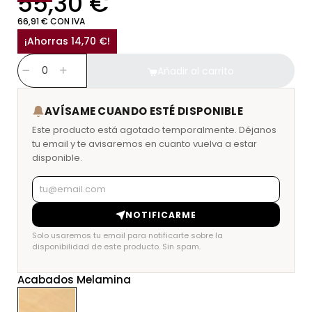
55,30 €
66,91 € CON IVA
¡Ahorras 14,70 €!
Añadir al carrito
AVÍSAME CUANDO ESTÉ DISPONIBLE
Este producto está agotado temporalmente. Déjanos
tu email y te avisaremos en cuanto vuelva a estar
disponible.
NOTIFICARME
Solo usaremos tu email para notificarte sobre la
disponibilidad de este producto. Sin spam.
Acabados Melamina