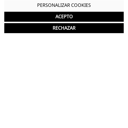
PERSONALIZAR COOKIES
Dimensiones Totales - Alto: 94,5 cm. / Ancho: 84,5
cm. / Fondo: 42 cm. /
ACEPTO
Estructura de melamina en acabado haya
RECHAZAR
Puertas abatibles de melamina en acabado haya
Interior de melamina en acabado haya
Incluye 1 estante de melamina regulable en altura
Tiradores metálicos en acabado gris
*El producto presenta ligeros roces y
arañazos en la estructura, que no afectan a
su correcto funcionamiento.
*Los acabados pueden sufrir una ligera variación
en color/tono respecto a los originales.
Garantía y devolución