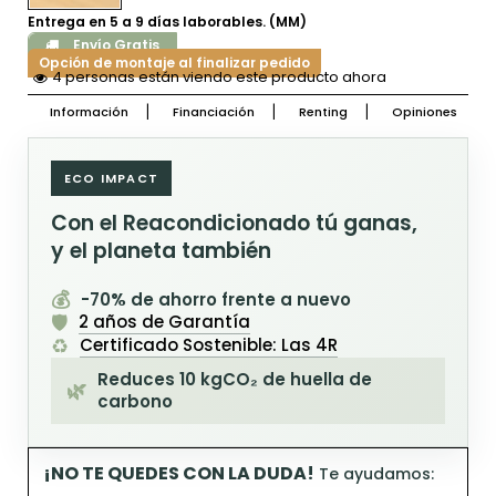
Entrega en 5 a 9 días laborables. (MM)
Envío Gratis
Opción de montaje al finalizar pedido
4 personas están viendo este producto ahora
Información
Financiación
Renting
Opiniones
ECO IMPACT
Con el Reacondicionado tú ganas,
y el planeta también
💰
-70% de ahorro frente a nuevo
🛡️
2 años de Garantía
♻️
Certificado Sostenible: Las 4R
Reduces 10 kgCO₂ de huella de
🌿
carbono
¡NO TE QUEDES CON LA DUDA!
Te ayudamos: