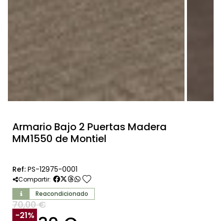
Armario Bajo 2 Puertas Madera
MM1550 de Montiel
Ref:
PS-12975-0001
favorite
Compartir:
Reacondicionado
70,00 €
SIN IVA
-21%