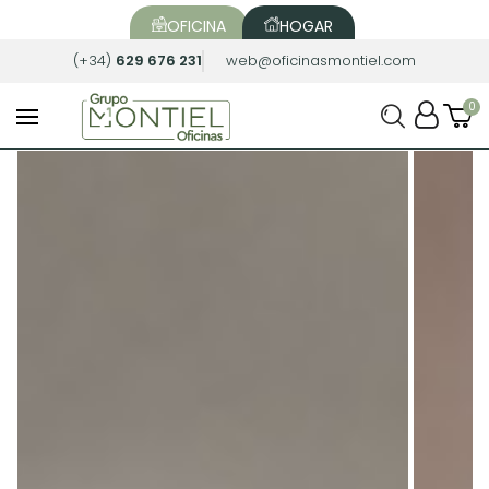
OFICINA
HOGAR
(+34)
629 676 231
web@oficinasmontiel.com