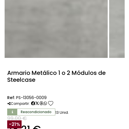
Armario Metálico 1 o 2 Módulos de
Steelcase
Ref:
PS-13056-0009
favorite
Compartir:
Reacondicionado
13 Unid.
99,00 €
SIN IVA
-21%