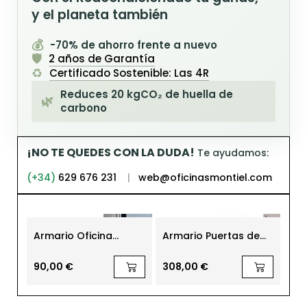
y el planeta también
💰
-70% de ahorro frente a nuevo
🛡️
2 años de Garantía
♻️
Certificado Sostenible: Las 4R
Reduces 20 kgCO₂ de huella de
🌿
carbono
¡NO TE QUEDES CON LA DUDA!
Te ayudamos:
(+34)
629 676 231
|
web@oficinasmontiel.com
Armario Oficina
Armario Puertas de
Arm
Puertas y Tapa Gris
Persiana con Llave de
co
138x92 cm. MM1868 de
MoreSquared
de 
Montiel
90,00 €
308,00 €
1.3