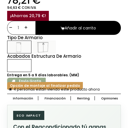
78,21 €
94,63 € CON IVA
¡Ahorras 20,79 €!
Añadir al carrito
Tipo De Armario
Acabados Estructura De Armario
Entrega en 5 a 9 días laborables. (MM)
Envío Gratis
Opción de montaje al finalizar pedido
4 personas están viendo este producto ahora
Información
Financiación
Renting
Opiniones
ECO IMPACT
Con el Reacondicionado tú ganas,