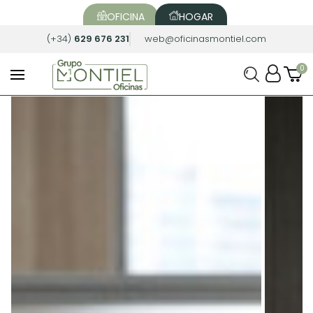
OFICINA
HOGAR
(+34)
629 676 231
web@oficinasmontiel.com