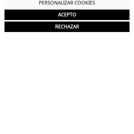
PERSONALIZAR COOKIES
Estructura metálica en acabado blanco
ACEPTO
Tapa superior de melamina en acabado blanco
RECHAZAR
Puertas abatibles de melamina en acabado
blanco
Cada módulo incluye 2 estantes metálicos
regulables en altura
Incluye llave y cerradura
*Puede presentar ligeros desperfectos derivados
de un uso anterior, que no afectan a su
funcionalidad.
*Los acabados pueden sufrir una ligera variación
en color/tono respecto a los originales.
Garantía y devolución