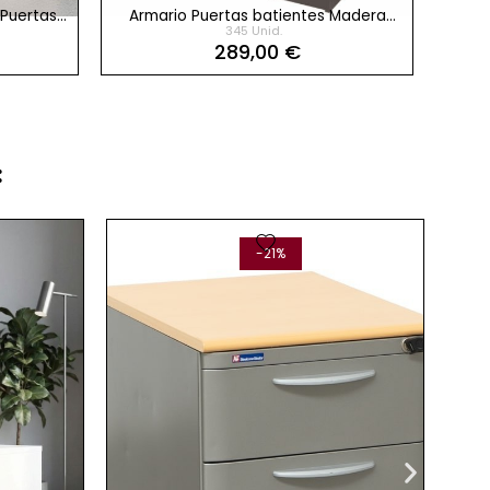
 Puertas
Armario Puertas batientes Madera
Escri
345 Unid.
esta
con Llave h134,5 cm de Kesta
289,00 €
​
favorite
-21%