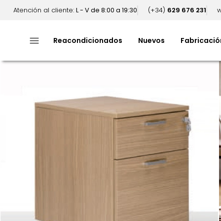
Atención al cliente:
L - V de 8:00 a 19:30
(+34)
629 676 231
w
menu
Reacondicionados
Nuevos
Fabricació