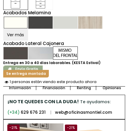
Acabados Melamina
Ver más
Acabado Lateral Cajonera
Entrega en 30 a 40 días laborables. (KESTA Estival)
Envío Gratis
Se entrega montada
2 personas están viendo este producto ahora
Información
Financiación
Renting
Opiniones
¡NO TE QUEDES CON LA DUDA!
Te ayudamos:
(+34)
629 676 231
|
web@oficinasmontiel.com
-21%
-21%