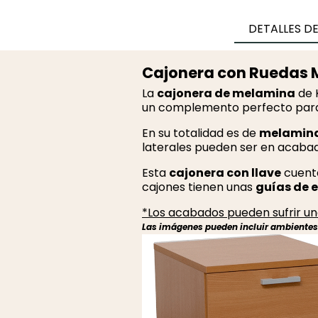
DETALLES D
Cajonera con Ruedas 
La
cajonera de melamina
de 
un complemento perfecto para
En su totalidad es de
melamin
laterales pueden ser en acabado 
Esta
cajonera con llave
cuent
cajones tienen unas
guías de e
*Los acabados pueden sufrir una
Las imágenes pueden incluir ambientes r