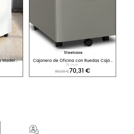
Steelcase
s Madera
Cajonera de Oficina con Ruedas Cajón
78 Unid.
+ Archivo de Steelcase
70,31 €
89,00 €