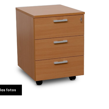
Cajonera Metálica Gri
con Tapa Melamina d
Dynamobel
92,00 €
55,20 €
las fotos