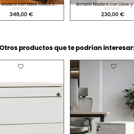
 Madera con Llave h196,5 cm
Armario Madera con Llave y
338 Unid.
347 Unid.
para Oficina de Kesta
Batientes h74,5 cm de K
348,00 €
230,00 €
Otros productos que te podrían interesar:
favorite
favorite