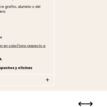
e grafito, aluminio o del
era.
te
ión en color/tono respecto a
A
spachos y oficinas