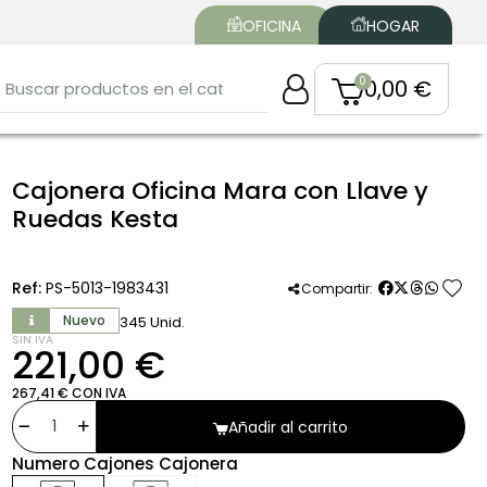
OFICINA
HOGAR
0,00 €
Cajonera Oficina Mara con Llave y
Ruedas Kesta
favorite
Ref:
PS-5013-1983431
Compartir:
Nuevo
345 Unid.
SIN IVA
221,00 €
267,41 € CON IVA
Añadir al carrito
Numero Cajones Cajonera