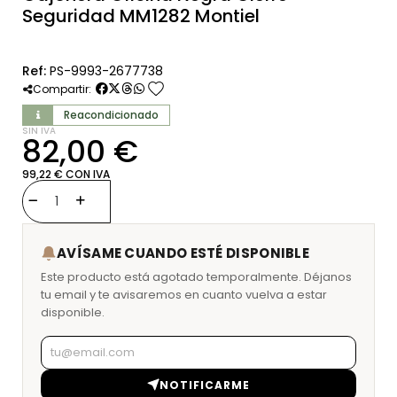
Seguridad MM1282 Montiel
Ref:
PS-9993-2677738
favorite
Compartir:
Reacondicionado
SIN IVA
82,00 €
99,22 € CON IVA
AVÍSAME CUANDO ESTÉ DISPONIBLE
Este producto está agotado temporalmente. Déjanos
tu email y te avisaremos en cuanto vuelva a estar
disponible.
NOTIFICARME