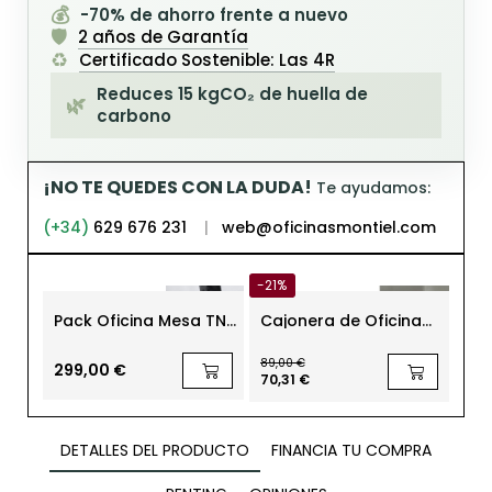
💰
-70% de ahorro frente a nuevo
🛡️
2 años de Garantía
♻️
Certificado Sostenible: Las 4R
Reduces 15 kgCO₂ de huella de
🌿
carbono
¡NO TE QUEDES CON LA DUDA!
Te ayudamos:
(+34)
629 676 231
|
web@oficinasmontiel.com
-21%
-21
Pack Oficina Mesa TNT
Cajonera de Oficina
Ca
Original + Silla Kena +
con Ruedas Cajón +
Bla
Cajonera de Steelcase
Archivo de Steelcase
MM1
89,00 €
82,0
299,00 €
70,31 €
64,
DETALLES DEL PRODUCTO
FINANCIA TU COMPRA