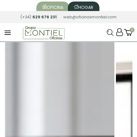
OFICINA
HOGAR
(+34)
629 676 231
web@oficinasmontiel.com