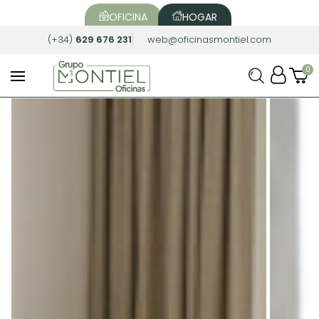
OFICINA
HOGAR
(+34)
629 676 231
web@oficinasmontiel.com