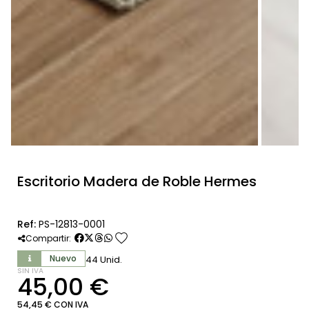
Escritorio Madera de Roble Hermes
Ref:
PS-12813-0001
favorite
Compartir:
Nuevo
44 Unid.
SIN IVA
45,00 €
54,45 € CON IVA