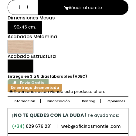
Añadir al carrito
Dimensiones Mesas
90x45 cm.
Acabados Melamina
Acabado Estructura
Entrega en 3 a 5 días laborables (ADEC)
Envío Gratis
Se entrega desmontada
5 personas están viendo este producto ahora
Información
Financiación
Renting
Opiniones
¡NO TE QUEDES CON LA DUDA!
Te ayudamos:
(+34)
629 676 231
|
web@oficinasmontiel.com