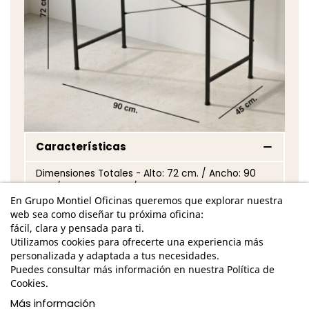
Características
Dimensiones Totales - Alto: 72 cm. / Ancho: 90
cm. / Fondo: 45 cm. /
En Grupo Montiel Oficinas queremos que explorar nuestra
Estructura metálica acabada en color negro
web sea como diseñar tu próxima oficina:
fácil, clara y pensada para ti.
Tablero de melamina acabado en color roble
Utilizamos cookies para ofrecerte una experiencia más
personalizada y adaptada a tus necesidades.
Tapeta pasacables de color negro
Puedes consultar más información en nuestra Política de
Cookies.
Garantía y devolución
Más información