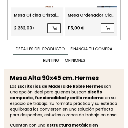
-21
Mesa Oficina Cristal
Mesa Ordenador Clan
Me
Diseño 200x90 cm
Gamer
Ofi
Teatro de Magis
20
295,
Mon
2.282,00 €
115,00 €
233
DETALLES DEL PRODUCTO
FINANCIA TU COMPRA
RENTING
OPINIONES
Mesa Alta 90x45 cm. Hermes
Los
Escritorios de Madera de Roble Hermes
son
una opción ideal para quienes buscan
diseño
compacto, funcionalidad y estilo moderno
en su
espacio de trabajo. Su formato práctico y su estética
equilibrada los convierten en una solución perfecta
para despachos, estudios o zonas de trabajo en casa.
Cuentan con una
estructura metálica en