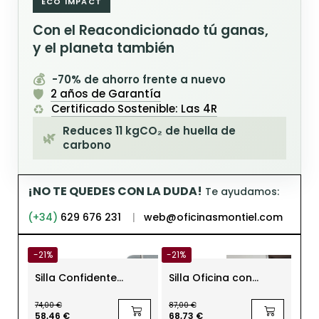
ECO IMPACT
Con el Reacondicionado tú ganas,
y el planeta también
💰
-70% de ahorro frente a nuevo
🛡️
2 años de Garantía
♻️
Certificado Sostenible: Las 4R
Reduces 11 kgCO₂ de huella de
🌿
carbono
¡NO TE QUEDES CON LA DUDA!
Te ayudamos:
(+34)
629 676 231
|
web@oficinasmontiel.com
-21%
-21%
Silla Confidente
Silla Oficina con
Sil
Oficina Patín Gris
Ruedas Flip Flap de
Ofi
Visavis Vitra Original
Sedus
Cr
74,00 €
87,00 €
Reacondicionado
SD
98
58,46 €
68,73 €