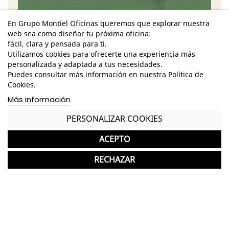
En Grupo Montiel Oficinas queremos que explorar nuestra
web sea como diseñar tu próxima oficina:
fácil, clara y pensada para ti.
Utilizamos cookies para ofrecerte una experiencia más
personalizada y adaptada a tus necesidades.
Puedes consultar más información en nuestra Política de
Cookies.
Características
Más información
*
DISPONIBLE SOLO PARA RECOGIDA EN TIENDA
PERSONALIZAR COOKIES
Dimensiones Totales - Alto: 78 cm. / Ancho: 56
ACEPTO
cm. / Fondo: 55 cm. /
RECHAZAR
Dimensiones Asiento - Alto: 44 cm. / Ancho: 44
cm. / Fondo: 45 cm. /
Dimensiones Respaldo - Alto: 38 cm. / Ancho: 45
cm. /
Estructura metálica trineo de acabado verde