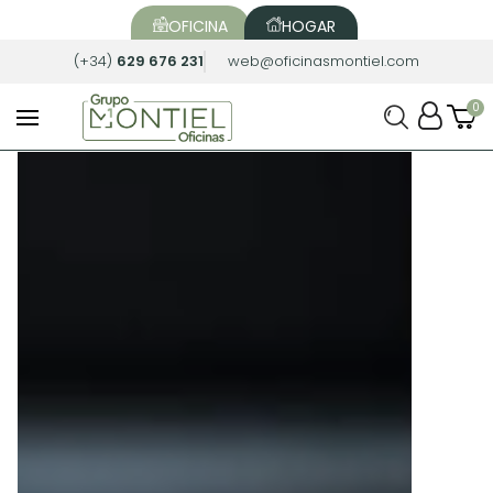
OFICINA
HOGAR
(+34)
629 676 231
web@oficinasmontiel.com