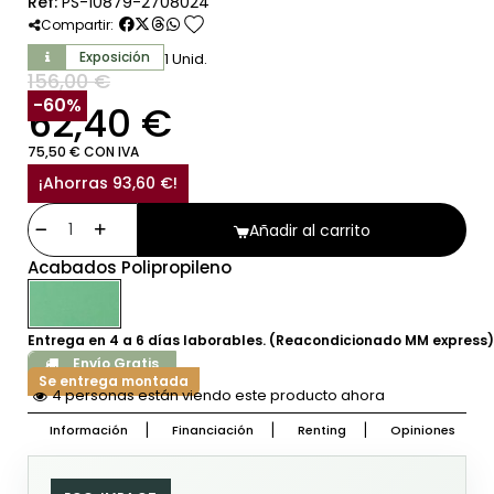
Ref:
PS-10879-2708024
favorite
Compartir:
Exposición
1 Unid.
156,00 €
SIN IVA
-60%
62,40 €
75,50 € CON IVA
¡Ahorras 93,60 €!
Añadir al carrito
Acabados Polipropileno
Entrega en 4 a 6 días laborables. (Reacondicionado MM express)
Envío Gratis
Se entrega montada
4 personas están viendo este producto ahora
Información
Financiación
Renting
Opiniones