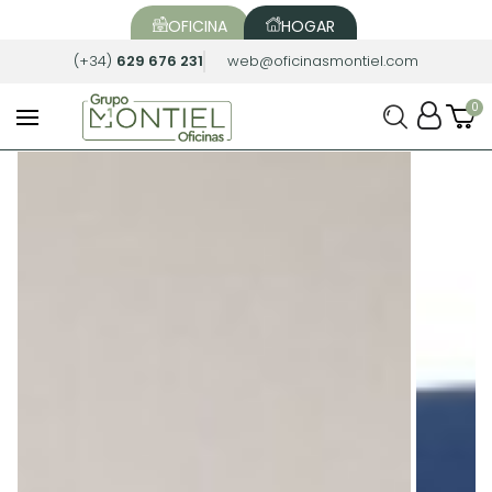
OFICINA
HOGAR
(+34)
629 676 231
web@oficinasmontiel.com