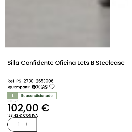
Silla Confidente Oficina Lets B Steelcase
Ref:
PS-2730-2653006
favorite
Compartir:
Reacondicionado
SIN IVA
102,00 €
123,42 € CON IVA