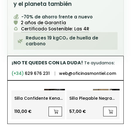
y el planeta también
💰
-70% de ahorro frente a nuevo
🛡️
2 años de Garantía
♻️
Certificado Sostenible: Las 4R
Reduces 19 kgCO₂ de huella de
🌿
carbono
¡NO TE QUEDES CON LA DUDA!
Te ayudamos:
(+34)
629 676 231
|
web@oficinasmontiel.com
-40
Silla Confidente Kena
Silla Plegable Negra
Sil
Negra 4 patas de
con brazos XL 45 de
Of
Dynamobel
Intacor
MM
62,0
110,00 €
57,00 €
37,