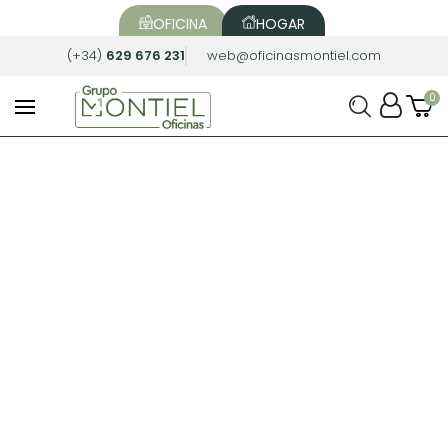
OFICINA
HOGAR
(+34)
629 676 231
web@oficinasmontiel.com