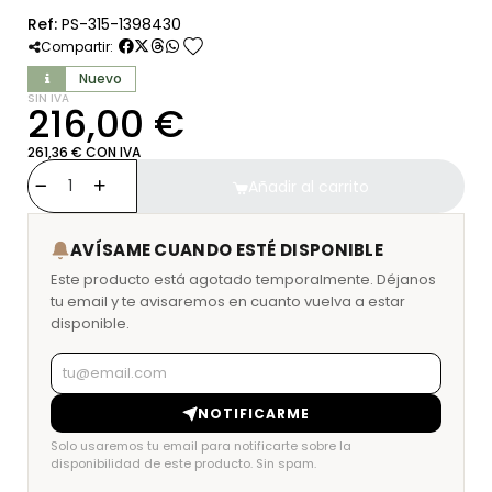
Ref:
PS-315-1398430
favorite
Compartir:
Nuevo
SIN IVA
216,00 €
261,36 € CON IVA
Añadir al carrito
AVÍSAME CUANDO ESTÉ DISPONIBLE
Este producto está agotado temporalmente. Déjanos
tu email y te avisaremos en cuanto vuelva a estar
disponible.
NOTIFICARME
Solo usaremos tu email para notificarte sobre la
disponibilidad de este producto. Sin spam.