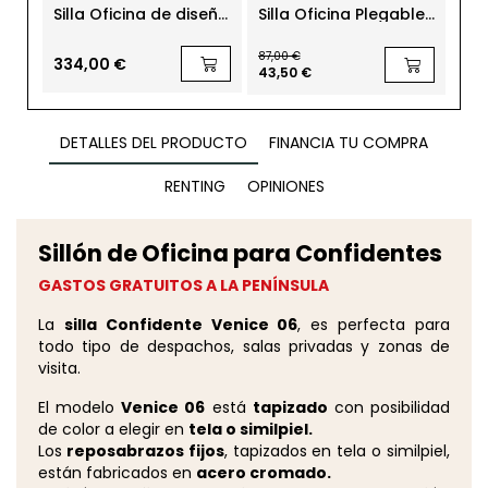
Silla Oficina de diseño
Silla Oficina Plegable
Sil
Lottus Wood ENEA
Azul Compact de
Tr
Leber
Kin
87,00 €
120,
334,00 €
43,50 €
94,
DETALLES DEL PRODUCTO
FINANCIA TU COMPRA
RENTING
OPINIONES
Sillón de Oficina para Confidentes
GASTOS GRATUITOS A LA PENÍNSULA
La
silla Confidente Venice 06
, es perfecta para
todo tipo de despachos, salas privadas y zonas de
visita.
El modelo
Venice 06
está
tapizado
con posibilidad
de color a elegir en
tela o similpiel.
Los
reposabrazos fijos
, tapizados en tela o similpiel,
están fabricados en
acero cromado.