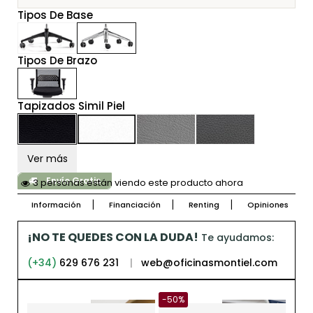
Tipos De Base
Tipos De Brazo
Tapizados Simil Piel
Ver más
Envío Gratis
3 personas están viendo este producto ahora
Información
Financiación
Renting
Opiniones
¡NO TE QUEDES CON LA DUDA!
Te ayudamos:
(+34)
629 676 231
|
web@oficinasmontiel.com
-50%
-21