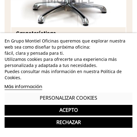
Características
En Grupo Montiel Oficinas queremos que explorar nuestra
Dimensiones - Alto: 98 cm. / Ancho: 66 cm. /
web sea como diseñar tu próxima oficina:
Fondo: 60 cm.
fácil, clara y pensada para ti.
Utilizamos cookies para ofrecerte una experiencia más
Reposabrazos fijos
personalizada y adaptada a tus necesidades.
Puedes consultar más información en nuestra Política de
Regulación en altura
Cookies.
Tapizado en tela o similpiel con posibilidad de
Más información
elegir color
PERSONALIZAR COOKIES
Base en acero cromado
ACEPTO
RECHAZAR
Garantía y devolución