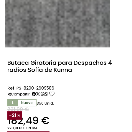
Butaca Giratoria para Despachos 4
radios Sofía de Kunna
Ref:
PS-8200-2609586
favorite
Compartir:
Nuevo
350 Unid.
231,00 €
SIN IVA
-21%
182,49 €
220,81 € CON IVA