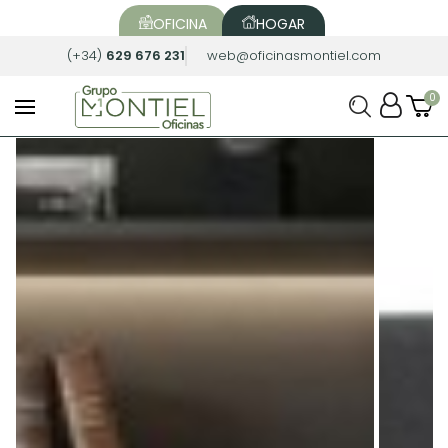
OFICINA
HOGAR
(+34)
629 676 231
web@oficinasmontiel.com