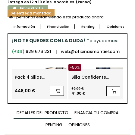
Entrega en 12 a 19 días laborables. (kunna)
Envío Gratis
Se entrega montada
1 personas están viendo este producto ahora
Información
Financiación
Renting
Opiniones
¡NO TE QUEDES CON LA DUDA!
Te ayudamos:
(+34)
629 676 231
|
web@oficinasmontiel.com
-50%
-21
Pack 4 Sillas
Silla Confidente
Sil
Confidente Oficina
Oficina Blanca Mara
Pat
Malla Dallas de
MM1233 de Montiel
Ste
82,00 €
72,0
Euromof
448,00 €
41,00 €
56,
DETALLES DEL PRODUCTO
FINANCIA TU COMPRA
RENTING
OPINIONES