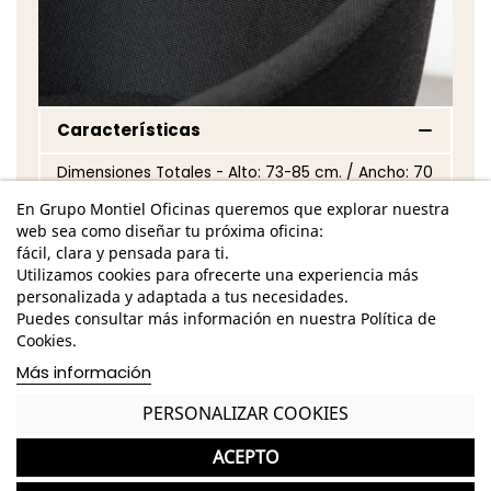
Características
Dimensiones Totales - Alto: 73-85 cm. / Ancho: 70
cm. / Fondo: 47cm. /
En Grupo Montiel Oficinas queremos que explorar nuestra
web sea como diseñar tu próxima oficina:
Dimensiones Asiento - Alto: 39-52 cm. / Ancho: 47
fácil, clara y pensada para ti.
cm. / Fondo: 42 cm. /
Utilizamos cookies para ofrecerte una experiencia más
Dimensiones Brazo - Alto: 18 cm. / Ancho: 4 cm. /
personalizada y adaptada a tus necesidades.
Fondo: 32 cm. /
Puedes consultar más información en nuestra Política de
Cookies.
Dimensiones Respaldo - Alto: 36 cm. / Ancho: 47
Más información
cm. /
PERSONALIZAR COOKIES
Estructura metálica de 4 radios de acabado
pulido
ACEPTO
Monocarcasa tapizada en tela o símil piel de